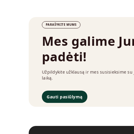
PARAŠYKITE MUMS
Mes galime J
padėti!
Užpildykite užklausą ir mes susisieksime su
laiką.
Gauti pasiūlymą