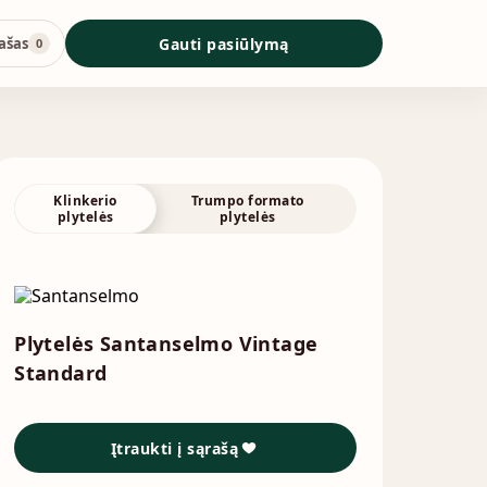
ašas
Gauti pasiūlymą
0
Klinkerio
Trumpo formato
plytelės
plytelės
Plytelės Santanselmo Vintage
Standard
Įtraukti į sąrašą