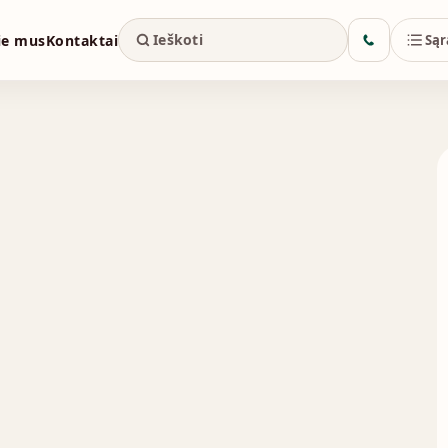
ie mus
Kontaktai
Sąr