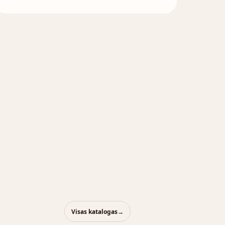
Atsisiųskite DOP
Brošiūra
Visas katalogas
→