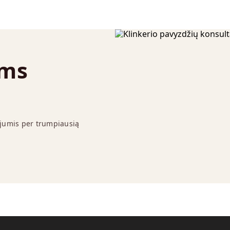
ums
 jumis per trumpiausią