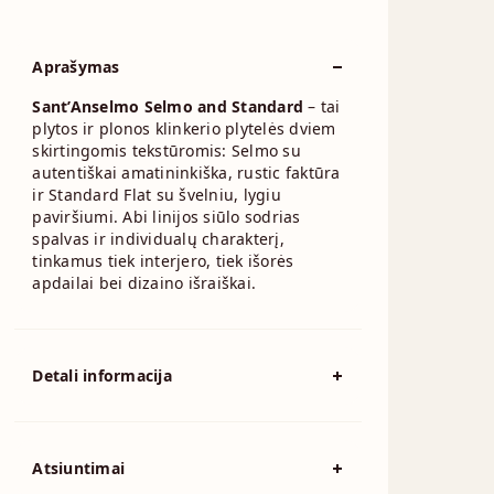
Aprašymas
Sant’Anselmo Selmo and Standard
– tai
plytos ir plonos klinkerio plytelės dviem
skirtingomis tekstūromis: Selmo su
autentiškai amatininkiška, rustic faktūra
ir Standard Flat su švelniu, lygiu
paviršiumi. Abi linijos siūlo sodrias
spalvas ir individualų charakterį,
tinkamus tiek interjero, tiek išorės
apdailai bei dizaino išraiškai.
Detali informacija
Spalva
Pilka
194x92mm, 215x102mm,
Atsiuntimai
Išmatavimai
230x110mm, 230x70mm,
240x115mm, 250x120mm