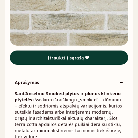
Įtraukti į sąrašą
Aprašymas
Sant’Anselmo Smoked plytos ir plonos klinkerio
plytelės
išsiskiria išraiškingu „smoked“ – dūminiu
– efektu ir sodriomis atspalvių variacijomis, kurios
suteikia fasadams arba interjerams modernų,
drąsų ir architektūriškai aktualų charakterį. Šios
terra cotta apdailos detalės puikiai dera su stiklu,
metalu ar minimalistinėmis formomis tiek išorėje,
tiek viduje.