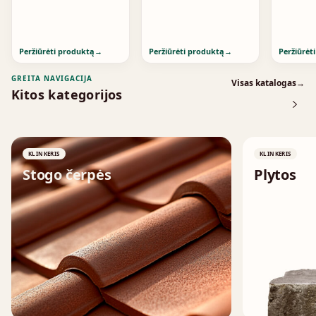
Peržiūrėti produktą
→
Peržiūrėti produktą
→
Peržiūrėt
GREITA NAVIGACIJA
Visas katalogas
→
Kitos kategorijos
KLINKERIS
KLINKERIS
Stogo čerpės
Plytos
↗
↗