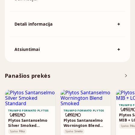
Detali informacija
Spalva
Pilka
194x92x57mm, 215x102x65mm,
Atsiuntimai
Išmatavimai
230x110x76mm, 230x70x76mm,
240x115x70mm, 250x120x55mm
Atsisiųskite DOP
Panašios prekės
Brošiūra
TRUMPO F
TRUMPO FORMATO PLYTOS
TRUMPO FORMATO PLYTOS
Plytos 
MIB + L
Plytos Santanselmo
Plytos Santanselmo
Silver Smoked
Wornington Blend
Spalva
Pilk
Standard
Smoked
Spalva
Pilka
Spalva
Smėlio