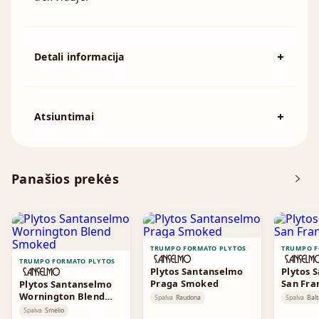
Detali informacija
Spalva
Pilka
194x92x57mm, 215x102x65mm,
Atsiuntimai
Išmatavimai
230x110x76mm, 230x70x76mm,
240x115x70mm, 250x120x55mm
Atsisiųskite DOP
Panašios prekės
Brošiūra
TRUMPO FORMATO PLYTOS
TRUMPO F
TRUMPO FORMATO PLYTOS
Plytos Santanselmo
Plytos 
Praga Smoked
San Fra
Plytos Santanselmo
Wornington Blend
Spalva
Raudona
Spalva
Balt
Smoked
Spalva
Smėlio