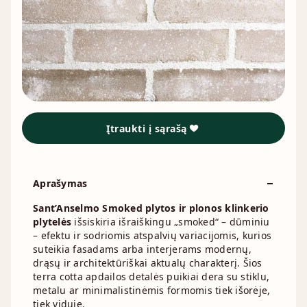
Įtraukti į sąrašą
Aprašymas
Sant’Anselmo Smoked plytos ir plonos klinkerio
plytelės
išsiskiria išraiškingu „smoked“ – dūminiu
– efektu ir sodriomis atspalvių variacijomis, kurios
suteikia fasadams arba interjerams modernų,
drąsų ir architektūriškai aktualų charakterį. Šios
terra cotta apdailos detalės puikiai dera su stiklu,
metalu ar minimalistinėmis formomis tiek išorėje,
tiek viduje.