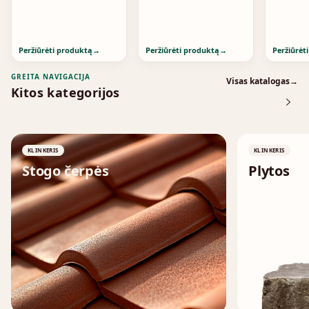
Peržiūrėti produktą
→
Peržiūrėti produktą
→
Peržiūrėt
GREITA NAVIGACIJA
Visas katalogas
→
Kitos kategorijos
KLINKERIS
KLINKERIS
Stogo čerpės
Plytos
↗
↗