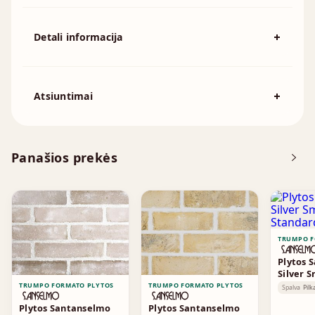
Detali informacija
Spalva
Pilka
194x92x57mm, 215x102x65mm,
Atsiuntimai
Išmatavimai
230x110x76mm, 230x70x76mm,
240x115x70mm, 250x120x55mm
Atsisiųskite DOP
Panašios prekės
Brošiūra
TRUMPO F
Plytos 
Silver 
Standa
TRUMPO FORMATO PLYTOS
TRUMPO FORMATO PLYTOS
Spalva
Pilk
Plytos Santanselmo
Plytos Santanselmo