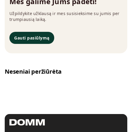
Mes galime Jums padėti!
Užpildykite užklausą ir mes susisieksime su jumis per
trumpiausią laiką.
Gauti pasiūlymą
Neseniai peržiūrėta