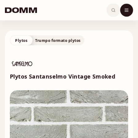
Skip
to
content
Plytos
Trumpo formato plytos
Plytos Santanselmo Vintage Smoked