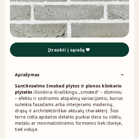
Įtraukti į sąrašą
Aprašymas
Sant’Anselmo Smoked plytos ir plonos klinkerio
plytelės
išsiskiria išraiškingu „smoked“ – dūminiu
– efektu ir sodriomis atspalvių variacijomis, kurios
suteikia fasadams arba interjerams modernų,
drąsų ir architektūriškai aktualų charakterį. Šios
terra cotta apdailos detalės puikiai dera su stiklu,
metalu ar minimalistinėmis formomis tiek išorėje,
tiek viduje.