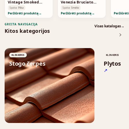
Vintage Smoked
Venezia Bruciato
Standard
Smoked
Spalva
Pilka
Spalva
Smėlio
Peržiūrėti produktą
→
Peržiūrėti produktą
→
Peržiūrėt
GREITA NAVIGACIJA
Visas katalogas
→
Kitos kategorijos
KLINKERIS
KLINKERIS
Stogo čerpės
Plytos
↗
↗