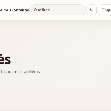
ie mus
Kontaktai
Sąr
ės
, fasadams ir aplinkos