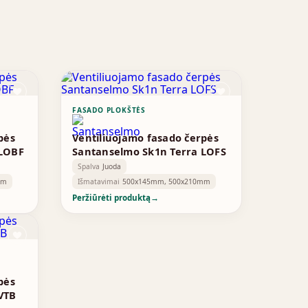
FASADO PLOKŠTĖS
pės
Ventiliuojamo fasado čerpės
 LOBF
Santanselmo Sk1n Terra LOFS
Spalva
Juoda
mm
Išmatavimai
500x145mm, 500x210mm
Peržiūrėti produktą
→
pės
VTB