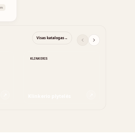
mm
Visas katalogas
→
KLINKERIS
MEDIENA
↗
↗
Klinkerio plytelės
Deginta