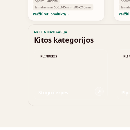
Spalva
Raudona
Spalv
Išmatavimai
500x145mm, 500x210mm
Išmat
Peržiūrėti produktą
→
Peržiū
GREITA NAVIGACIJA
Kitos kategorijos
KLINKERIS
KLI
↗
Stogo čerpės
Ply