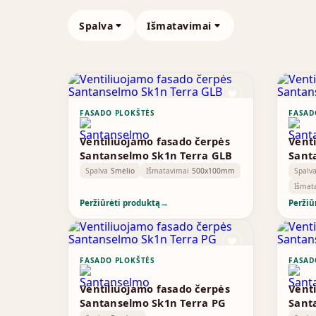
Spalva
Išmatavimai
FASADO PLOKŠTĖS
FASAD
Ventiliuojamo fasado čerpės
Vent
Santanselmo Sk1n Terra GLB
Sant
Spalva
Smėlio
Išmatavimai
500x100mm
Spalv
Išmat
Peržiūrėti produktą
→
Peržiū
FASADO PLOKŠTĖS
FASAD
Ventiliuojamo fasado čerpės
Vent
Santanselmo Sk1n Terra PG
Sant