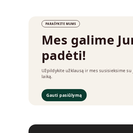
PARAŠYKITE MUMS
Mes galime J
padėti!
Užpildykite užklausą ir mes susisieksime su
laiką.
Gauti pasiūlymą