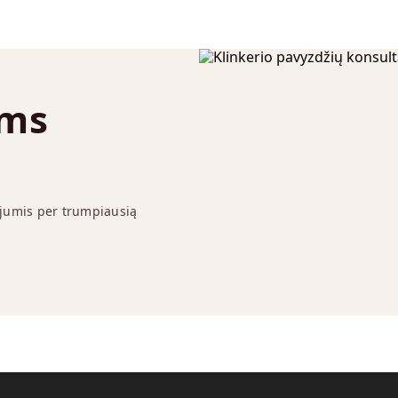
ums
 jumis per trumpiausią