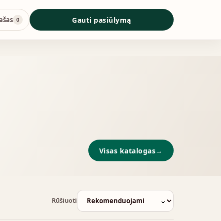
ašas
Gauti pasiūlymą
0
Visas katalogas
→
⌄
Rūšiuoti