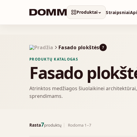
Skip
to
⌄
Produktai
Straipsniai
Ap
content
Fasado plokštės
7
PRODUKTŲ KATALOGAS
Fasado plokšt
Atrinktos medžiagos šiuolaikinei architektūrai
sprendimams.
7
Rasta
produktų
Rodoma 1–7