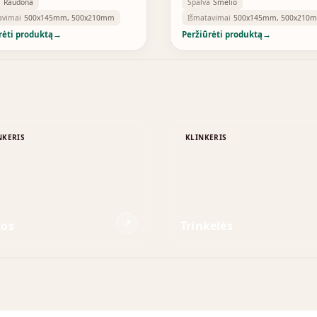
a
Raudona
Spalva
Smėlio
avimai
500x145mm, 500x210mm
Išmatavimai
500x145mm, 500x210
rėti produktą
→
Peržiūrėti produktą
→
NKERIS
KLINKERIS
↗
tos
Trinkelės