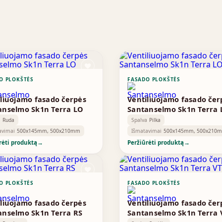
O PLOKŠTĖS
FASADO PLOKŠTĖS
iliuojamo fasado čerpės
Ventiliuojamo fasado čer
anselmo Sk1n Terra LO
Santanselmo Sk1n Terra
a
Ruda
Spalva
Pilka
avimai
500x145mm, 500x210mm
Išmatavimai
500x145mm, 500x210
rėti produktą
→
Peržiūrėti produktą
→
O PLOKŠTĖS
FASADO PLOKŠTĖS
iliuojamo fasado čerpės
Ventiliuojamo fasado čer
anselmo Sk1n Terra RS
Santanselmo Sk1n Terra 