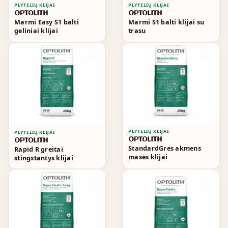
PLYTELIŲ KLIJAI
PLYTELIŲ KLIJAI
Marmi Easy S1 balti
Marmi S1 balti klijai su
geliniai klijai
trasu
PLYTELIŲ KLIJAI
PLYTELIŲ KLIJAI
StandardGres akmens
Rapid R greitai
masės klijai
stingstantys klijai