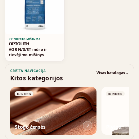
KLINKERIO MIŠINIAI
VOR N/S/ST mūro ir
rievėjimo mišinys
GREITA NAVIGACIJA
Visas katalogas
→
Kitos kategorijos
KLINKERIS
KLINKERIS
↗
Stogo čerpės
Plytos