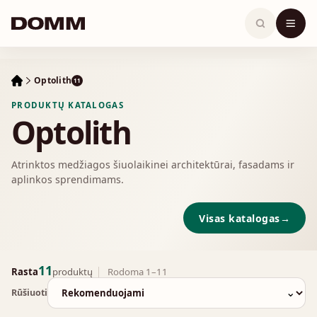
Skip
to
content
Optolith
11
PRODUKTŲ KATALOGAS
Optolith
Atrinktos medžiagos šiuolaikinei architektūrai, fasadams ir
aplinkos sprendimams.
Visas katalogas
→
11
Rasta
produktų
Rodoma 1–11
⌄
Rūšiuoti