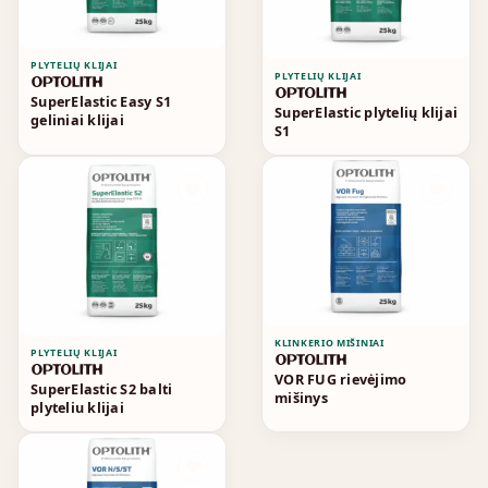
PLYTELIŲ KLIJAI
PLYTELIŲ KLIJAI
SuperElastic Easy S1
SuperElastic plytelių klijai
geliniai klijai
S1
KLINKERIO MIŠINIAI
PLYTELIŲ KLIJAI
VOR FUG rievėjimo
SuperElastic S2 balti
mišinys
plyteliu klijai