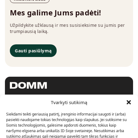
Mes galime Jums padėti!
Užpildykite užklausą ir mes susisieksime su jumis per
trumpiausią laiką.
Gauti pasiūlymą
Tvarkyti sutikimą
SHOWROOM
Siekdami teikti geriausią patirtį, įrenginio informacijai saugoti ir (arba)
Konstitucijos pr. 15
LT-09306, Vilnius.
pasiekti naudojame tokias technologijas kaip slapukus. Jei sutiksime su
+370 620 90246
šiomis technologijomis, galėsime apdoroti duomenis, tokius kaip
info@domm.lt
naršymo elgsena arba unikalūs ID šioje svetainėje. Nesutikimas arba
sutikimo atšaukimas gali neigiamai paveikti tam tikras funkcijas ir