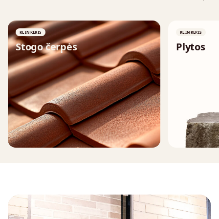
KLINKERIS
KLINKERIS
Stogo čerpės
Plytos
↗
↗