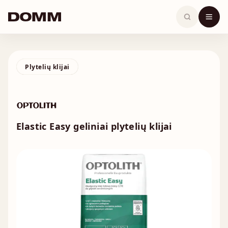
Skip
to
content
Plytelių klijai
Elastic Easy geliniai plytelių klijai