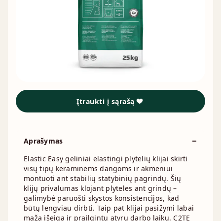
Įtraukti į sąrašą
Aprašymas
Elastic Easy geliniai elastingi plytelių klijai skirti
visų tipų keraminėms dangoms ir akmeniui
montuoti ant stabilių statybinių pagrindų. Šių
klijų privalumas klojant plyteles ant grindų –
galimybė paruošti skystos konsistencijos, kad
būtų lengviau dirbti. Taip pat klijai pasižymi labai
maža išeiga ir prailgintu atvru darbo laiku. C2TE