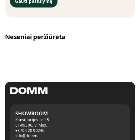
Gauti pasiūlymą
Neseniai peržiūrėta
SHOWROOM
Konstitucijos pr. 15
LT-09306, Vilnius.
+370 620 90246
info@domm.lt