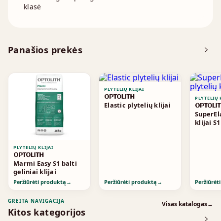
klasė
Panašios prekės
PLYTELIŲ KLIJAI
PLYTELIŲ 
Elastic plytelių klijai
SuperEla
klijai S1
PLYTELIŲ KLIJAI
Marmi Easy S1 balti
geliniai klijai
Peržiūrėti produktą
→
Peržiūrėti produktą
→
Peržiūrėt
GREITA NAVIGACIJA
Visas katalogas
→
Kitos kategorijos