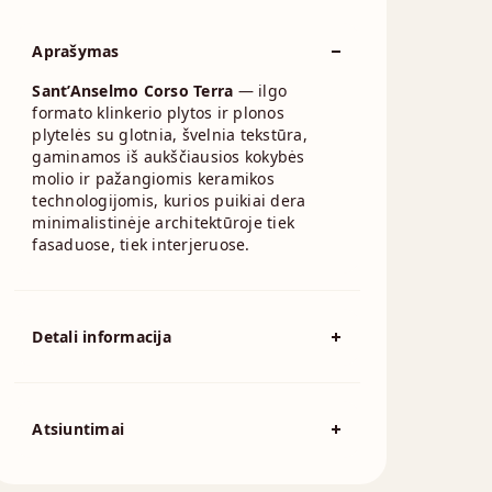
Aprašymas
Sant’Anselmo Corso Terra
— ilgo
formato klinkerio plytos ir plonos
plytelės su glotnia, švelnia tekstūra,
gaminamos iš aukščiausios kokybės
molio ir pažangiomis keramikos
technologijomis, kurios puikiai dera
minimalistinėje architektūroje tiek
fasaduose, tiek interjeruose.
Detali informacija
Spalva
Raudona
Išmatavimai
500x100mm
Atsiuntimai
Atsisiųskite DOP