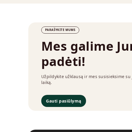
PARAŠYKITE MUMS
Mes galime J
padėti!
Užpildykite užklausą ir mes susisieksime su
laiką.
Gauti pasiūlymą