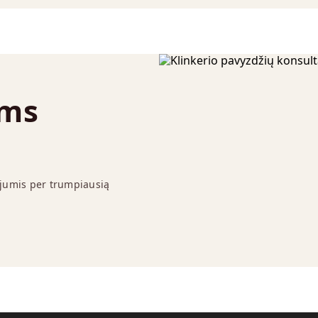
ums
 jumis per trumpiausią