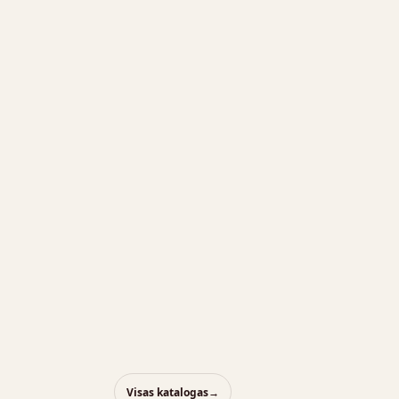
Brošiūra
Visas katalogas
→