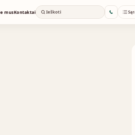
ie mus
Kontaktai
Sąr