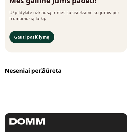
Mes galime Jums padėti!
Užpildykite užklausą ir mes susisieksime su jumis per
trumpiausią laiką.
Gauti pasiūlymą
Neseniai peržiūrėta