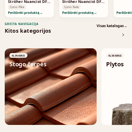
Ströher Nuancist DF
Ströher Nuancist DF
Greige 1872
Red 1823
Spalva
Pilka
Spalva
Ruda
Peržiūrėti produktą
→
Peržiūrėti produktą
→
Peržiūrėt
GREITA NAVIGACIJA
Visas katalogas
→
Kitos kategorijos
KLINKERIS
KLINKERIS
Stogo čerpės
Plytos
↗
↗