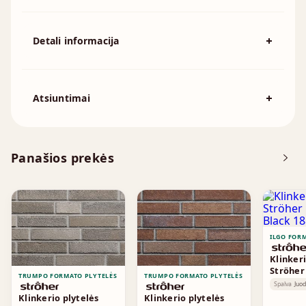
Detali informacija
Spalva
Pilka
Išmatavimai
240x71mm
Atsiuntimai
Atsisiųskite DOP
Panašios prekės
Techninė informacija
Tekstūros
ILGO FOR
Klinkeri
Ströher
TRUMPO FORMATO PLYTELĖS
TRUMPO FORMATO PLYTELĖS
Black 1
Spalva
Juo
Klinkerio plytelės
Klinkerio plytelės