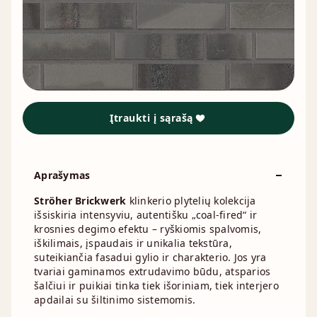
Įtraukti į sąrašą
Aprašymas
Ströher Brickwerk
klinkerio plytelių kolekcija
išsiskiria intensyviu, autentišku „coal-fired“ ir
krosnies degimo efektu – ryškiomis spalvomis,
iškilimais, įspaudais ir unikalia tekstūra,
suteikiančia fasadui gylio ir charakterio. Jos yra
tvariai gaminamos extrudavimo būdu, atsparios
šalčiui ir puikiai tinka tiek išoriniam, tiek interjero
apdailai su šiltinimo sistemomis.