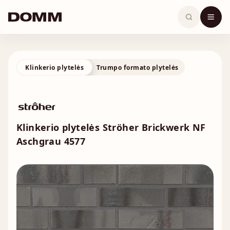
Skip
to
content
Klinkerio plytelės
Trumpo formato plytelės
Klinkerio plytelės Ströher Brickwerk NF
Aschgrau 4577