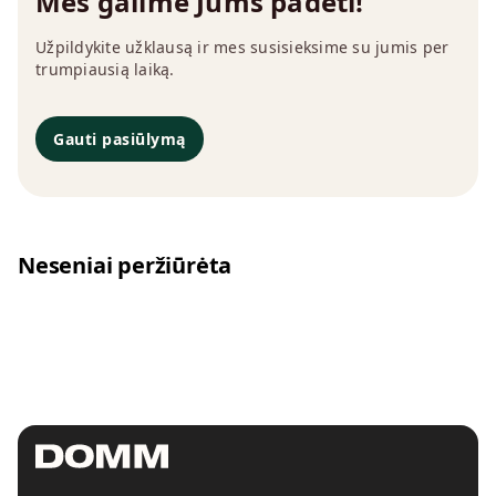
Mes galime Jums padėti!
Užpildykite užklausą ir mes susisieksime su jumis per
trumpiausią laiką.
Gauti pasiūlymą
Neseniai peržiūrėta