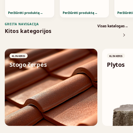
Peržiūrėti produktą
→
Peržiūrėti produktą
→
Peržiūrėt
GREITA NAVIGACIJA
Visas katalogas
→
Kitos kategorijos
KLINKERIS
KLINKERIS
Stogo čerpės
Plytos
↗
↗