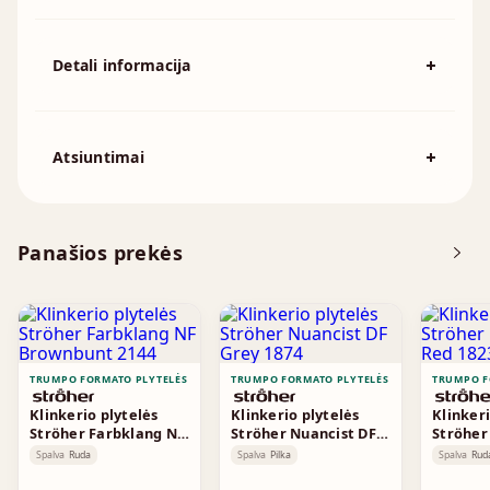
Detali informacija
Spalva
Antracito
Išmatavimai
240x71mm
Atsiuntimai
Atsisiųskite DOP
Panašios prekės
Techninė informacija
TRUMPO FORMATO PLYTELĖS
TRUMPO FORMATO PLYTELĖS
TRUMPO F
Klinkerio plytelės
Klinkerio plytelės
Klinkeri
Ströher Farbklang NF
Ströher Nuancist DF
Ströher
Brownbunt 2144
Grey 1874
Red 182
Spalva
Ruda
Spalva
Pilka
Spalva
Rud