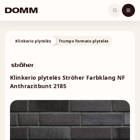
Skip
to
content
Klinkerio plytelės
Trumpo formato plytelės
Klinkerio plytelės Ströher Farbklang NF
Anthrazitbunt 2185