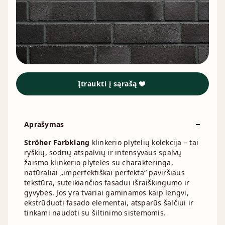
Įtraukti į sąrašą
Aprašymas
Ströher Farbklang
klinkerio plytelių kolekcija – tai
ryškių, sodrių atspalvių ir intensyvaus spalvų
žaismo klinkerio plytelės su charakteringa,
natūraliai „imperfektiškai perfekta“ paviršiaus
tekstūra, suteikiančios fasadui išraiškingumo ir
gyvybės. Jos yra tvariai gaminamos kaip lengvi,
ekstrūduoti fasado elementai, atsparūs šalčiui ir
tinkami naudoti su šiltinimo sistemomis.