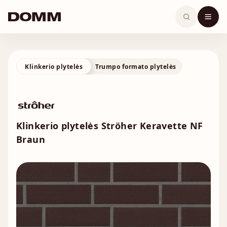
Skip
to
content
Klinkerio plytelės
Trumpo formato plytelės
Klinkerio plytelės Ströher Keravette NF
Braun