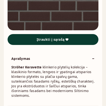
Įtraukti į sąrašą
Aprašymas
Ströher Keravette
klinkerio plytelių kolekcija –
klasikinio formato, lengvos ir ypatingai atsparios
klinkerio plytelės su plačia spalvų gama,
suteikiančios fasadams ryškų, estetišką charakterį.
Jos yra ekstrūduotos ir šalčiui atsparios, tinka
išoriniams fasadams bei modernioms šiltinimo
sistemoms.