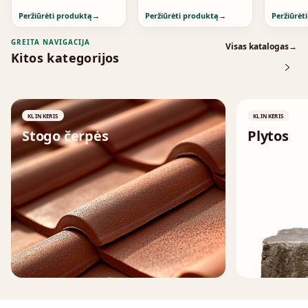
Peržiūrėti produktą
→
Peržiūrėti produktą
→
Peržiūrėt
GREITA NAVIGACIJA
Visas katalogas
→
Kitos kategorijos
KLINKERIS
KLINKERIS
Stogo čerpės
Plytos
↗
↗