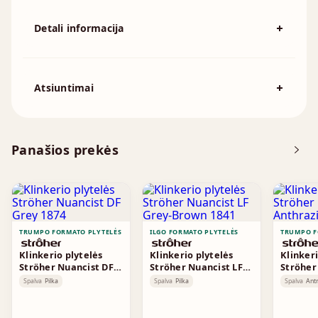
Detali informacija
Spalva
Ruda
Išmatavimai
240x71mm
Atsiuntimai
Atsisiųskite DOP
Panašios prekės
Techninė informacija
Tekstūros
TRUMPO FORMATO PLYTELĖS
ILGO FORMATO PLYTELĖS
TRUMPO F
Klinkerio plytelės
Klinkerio plytelės
Klinkeri
Ströher Nuancist DF
Ströher Nuancist LF
Ströher
Grey 1874
Grey-Brown 1841
Anthraz
Spalva
Pilka
Spalva
Pilka
Spalva
Antr