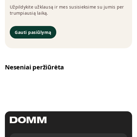
Užpildykite užklausą ir mes susisieksime su jumis per
trumpiausią laiką.
Gauti pasiūlymą
Neseniai peržiūrėta