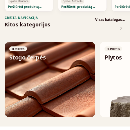
Red 2125
Anthrazit 2182
Spalva
Raudona
Spalva
Antracito
Peržiūrėti produktą
→
Peržiūrėti produktą
→
Peržiūrėt
GREITA NAVIGACIJA
Visas katalogas
→
Kitos kategorijos
KLINKERIS
KLINKERIS
Stogo čerpės
Plytos
↗
↗