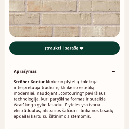
Įtraukti į sąrašą
Aprašymas
Ströher Kontur
klinkerio plytelių kolekcija
interpretuoja tradicinę klinkerio estetiką
moderniai, naudojant „contouring“ paviršiaus
technologiją, kuri paryškina formas ir suteikia
išraiškingo gylio fasadui. Plytelės yra tvariai
ekstrūduotos, atsparios šalčiui ir tinkamos fasadų
apdailai kartu su šiltinimo sistemomis.