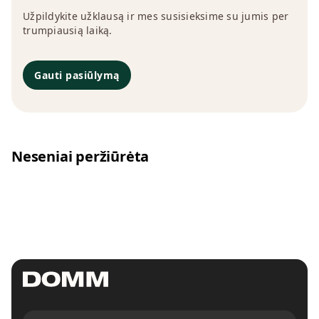
Užpildykite užklausą ir mes susisieksime su jumis per
trumpiausią laiką.
Gauti pasiūlymą
Neseniai peržiūrėta