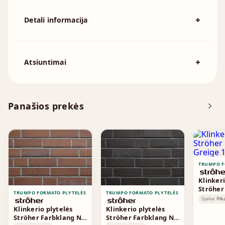
Detali informacija
Spalva
Smėlio
Išmatavimai
240x52mm
Atsiuntimai
Atsisiųskite DOP
Panašios prekės
Techninė informacija
Tekstūros
TRUMPO F
Klinkeri
Ströher
TRUMPO FORMATO PLYTELĖS
TRUMPO FORMATO PLYTELĖS
Greige 
Spalva
Pilk
Klinkerio plytelės
Klinkerio plytelės
Ströher Farbklang NF
Ströher Farbklang NF