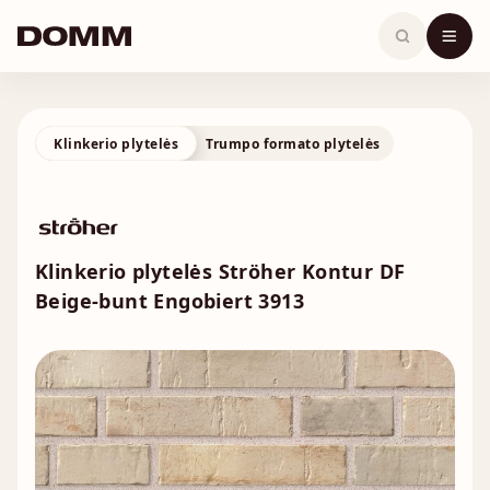
Skip
to
content
Klinkerio plytelės
Trumpo formato plytelės
Klinkerio plytelės Ströher Kontur DF
Beige-bunt Engobiert 3913