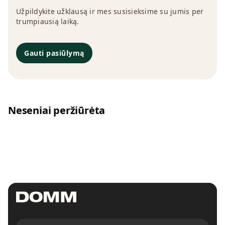
Užpildykite užklausą ir mes susisieksime su jumis per
trumpiausią laiką.
Gauti pasiūlymą
Neseniai peržiūrėta