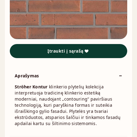
Įtraukti į sąrašą
Aprašymas
Ströher Kontur
klinkerio plytelių kolekcija
interpretuoja tradicinę klinkerio estetiką
moderniai, naudojant „contouring“ paviršiaus
technologiją, kuri paryškina formas ir suteikia
išraiškingo gylio fasadui. Plytelės yra tvariai
ekstrūduotos, atsparios šalčiui ir tinkamos fasadų
apdailai kartu su šiltinimo sistemomis.