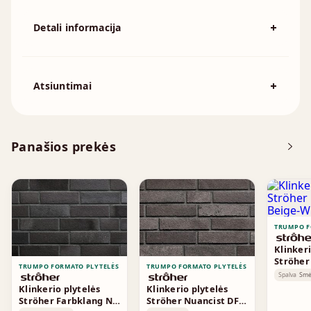
Detali informacija
Spalva
Raudona
Išmatavimai
240x52mm
Atsiuntimai
Atsisiųskite DOP
Panašios prekės
Techninė informacija
TRUMPO F
Klinkeri
Ströher
TRUMPO FORMATO PLYTELĖS
TRUMPO FORMATO PLYTELĖS
Beige-W
Spalva
Smė
Klinkerio plytelės
Klinkerio plytelės
Ströher Farbklang NF
Ströher Nuancist DF