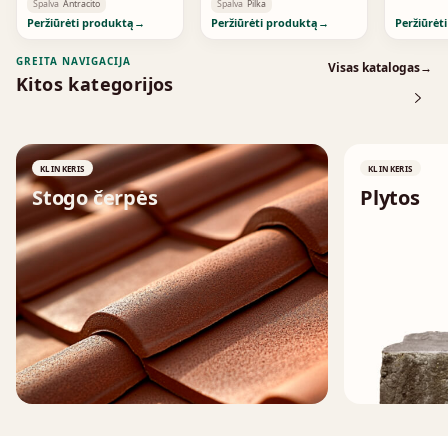
Anthrazitbunt 2185
Grey-Brown 1841
Spalva
Antracito
Spalva
Pilka
Peržiūrėti produktą
→
Peržiūrėti produktą
→
Peržiūrėt
GREITA NAVIGACIJA
Visas katalogas
→
Kitos kategorijos
KLINKERIS
KLINKERIS
Stogo čerpės
Plytos
↗
↗