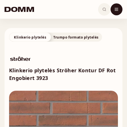
Skip
to
content
Klinkerio plytelės
Trumpo formato plytelės
Klinkerio plytelės Ströher Kontur DF Rot
Engobiert 3923