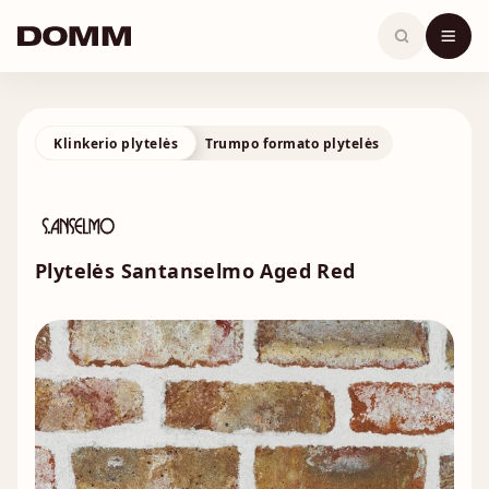
Skip
to
content
Klinkerio plytelės
Trumpo formato plytelės
Plytelės Santanselmo Aged Red