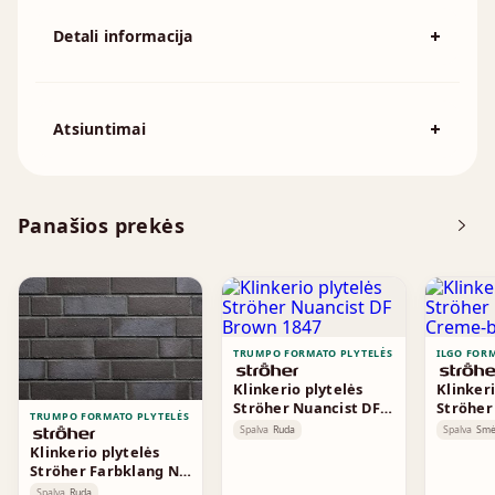
Detali informacija
Spalva
Raudona
194x92mm, 215x102mm, 230x110mm,
Išmatavimai
Atsiuntimai
230x70mm, 240x115mm, 250x120mm
Atsisiųskite DOP
Panašios prekės
Brošiūra
TRUMPO FORMATO PLYTELĖS
ILGO FOR
Klinkerio plytelės
Klinkeri
Ströher Nuancist DF
Ströher
TRUMPO FORMATO PLYTELĖS
Brown 1847
Creme-b
Spalva
Ruda
Spalva
Smė
Klinkerio plytelės
Ströher Farbklang NF
BlueBrown 2158
Spalva
Ruda