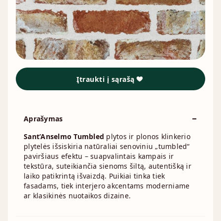
Įtraukti į sąrašą
Aprašymas
Sant’Anselmo Tumbled
plytos ir plonos klinkerio
plytelės išsiskiria natūraliai senoviniu „tumbled“
paviršiaus efektu – suapvalintais kampais ir
tekstūra, suteikiančia sienoms šiltą, autentišką ir
laiko patikrintą išvaizdą. Puikiai tinka tiek
fasadams, tiek interjero akcentams moderniame
ar klasikinės nuotaikos dizaine.