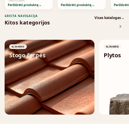
Peržiūrėti produktą
→
Peržiūrėti produktą
→
Peržiūrėt
GREITA NAVIGACIJA
Visas katalogas
→
Kitos kategorijos
KLINKERIS
KLINKERIS
Stogo čerpės
Plytos
↗
↗