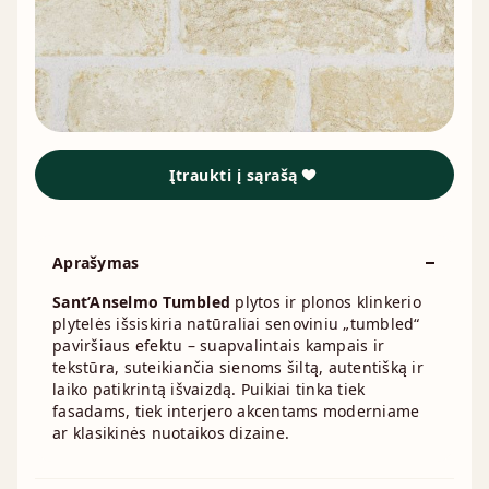
Įtraukti į sąrašą
Aprašymas
Sant’Anselmo Tumbled
plytos ir plonos klinkerio
plytelės išsiskiria natūraliai senoviniu „tumbled“
paviršiaus efektu – suapvalintais kampais ir
tekstūra, suteikiančia sienoms šiltą, autentišką ir
laiko patikrintą išvaizdą. Puikiai tinka tiek
fasadams, tiek interjero akcentams moderniame
ar klasikinės nuotaikos dizaine.