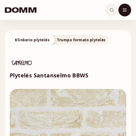
Skip
to
content
Klinkerio plytelės
Trumpo formato plytelės
Plytelės Santanselmo BBWS