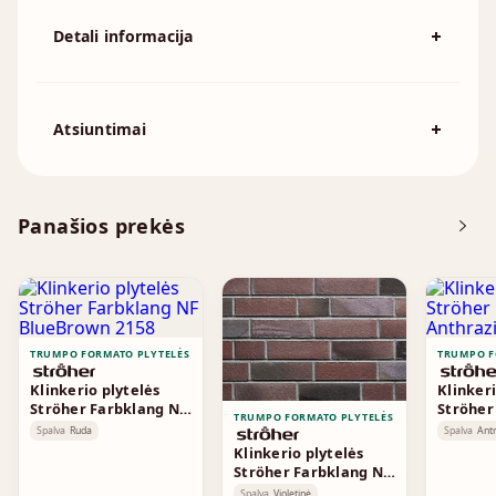
Detali informacija
Spalva
Smėlio
194x92mm, 215x102mm, 230x110mm,
Išmatavimai
Atsiuntimai
230x70mm, 240x115mm, 250x120mm
Atsisiųskite DOP
Panašios prekės
Brošiūra
TRUMPO FORMATO PLYTELĖS
TRUMPO F
Klinkerio plytelės
Klinkeri
Ströher Farbklang NF
Ströher
TRUMPO FORMATO PLYTELĖS
BlueBrown 2158
Anthraz
Spalva
Ruda
Spalva
Antr
Klinkerio plytelės
Ströher Farbklang NF
Violettbunt 2129
Spalva
Violetinė