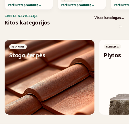
Peržiūrėti produktą
→
Peržiūrėti produktą
→
Peržiūrėt
GREITA NAVIGACIJA
Visas katalogas
→
Kitos kategorijos
KLINKERIS
KLINKERIS
Stogo čerpės
Plytos
↗
↗