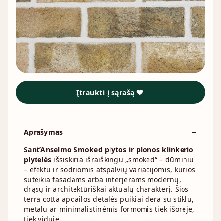
Įtraukti į sąrašą
Aprašymas
Sant’Anselmo Smoked plytos ir plonos klinkerio
plytelės
išsiskiria išraiškingu „smoked“ – dūminiu
– efektu ir sodriomis atspalvių variacijomis, kurios
suteikia fasadams arba interjerams modernų,
drąsų ir architektūriškai aktualų charakterį. Šios
terra cotta apdailos detalės puikiai dera su stiklu,
metalu ar minimalistinėmis formomis tiek išorėje,
tiek viduje.