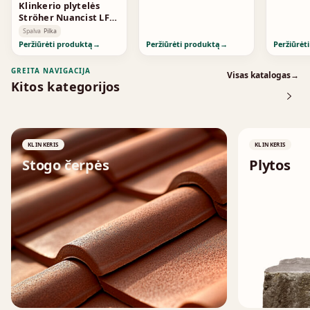
Klinkerio plytelės
Ströher Nuancist LF
Greige 1872
Spalva
Pilka
Peržiūrėti produktą
→
Peržiūrėti produktą
→
Peržiūrėt
GREITA NAVIGACIJA
Visas katalogas
→
Kitos kategorijos
KLINKERIS
KLINKERIS
Stogo čerpės
Plytos
↗
↗