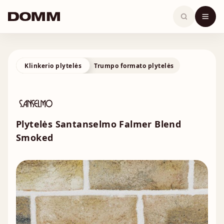
Skip
to
content
Klinkerio plytelės
Trumpo formato plytelės
Plytelės Santanselmo Falmer Blend
Smoked