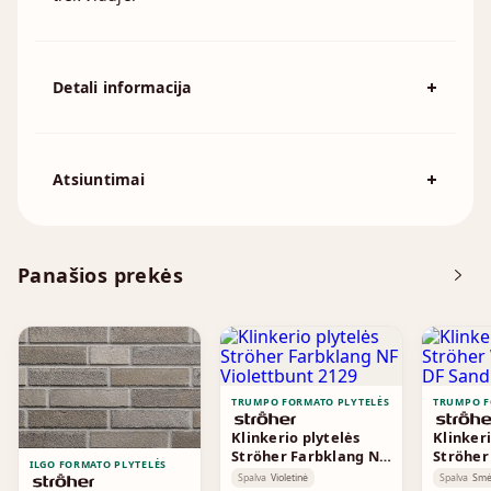
Detali informacija
Spalva
Smėlio
194x92mm, 215x102mm, 230x110mm,
Išmatavimai
Atsiuntimai
230x70mm, 240x115mm, 250x120mm
Atsisiųskite DOP
Panašios prekės
Brošiūra
TRUMPO FORMATO PLYTELĖS
TRUMPO F
Klinkerio plytelės
Klinkeri
Ströher Farbklang NF
Ströher
ILGO FORMATO PLYTELĖS
Violettbunt 2129
DF Sand
Spalva
Violetinė
Spalva
Smė