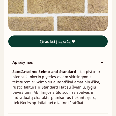
Įtraukti į sąrašą
Aprašymas
Sant’Anselmo Selmo and Standard
– tai plytos ir
plonos klinkerio plytelės dviem skirtingomis
tekstūromis: Selmo su autentiškai amatininkiška,
rustic faktūra ir Standard Flat su švelniu, lygiu
paviršiumi. Abi linijos siūlo sodrias spalvas ir
individualų charakterį, tinkamus tiek interjero,
tiek išorės apdailai bei dizaino išraiškai.