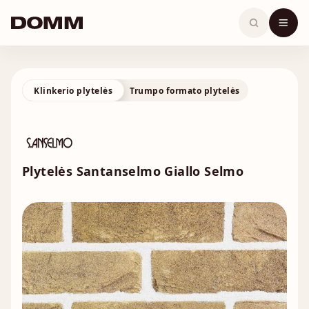
Skip
to
content
Klinkerio plytelės
Trumpo formato plytelės
Plytelės Santanselmo Giallo Selmo