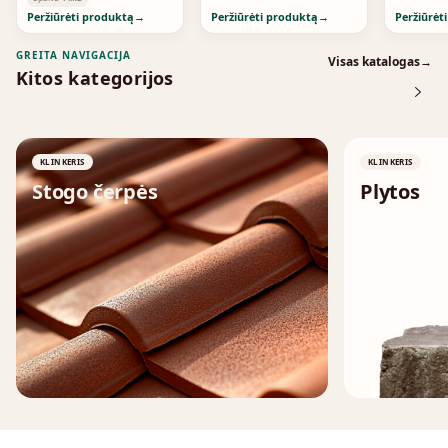
Peržiūrėti produktą
→
Peržiūrėti produktą
→
Peržiūrėt
GREITA NAVIGACIJA
Visas katalogas
→
Kitos kategorijos
KLINKERIS
KLINKERIS
Stogo čerpės
Plytos
↗
↗