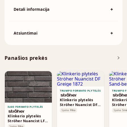
Detali informacija
Spalva
Smėlio
194x92mm, 215x102mm, 230x110mm,
Išmatavimai
Atsiuntimai
230x70mm, 240x115mm, 250x120mm
Atsisiųskite DOP
Panašios prekės
Brošiūra
TRUMPO FORMATO PLYTELĖS
TRUMPO F
Klinkerio plytelės
Klinkeri
Ströher Nuancist DF
Ströher
ILGO FORMATO PLYTELĖS
Greige 1872
Sand-be
Spalva
Pilka
Spalva
Smė
Klinkerio plytelės
Ströher Nuancist LF
Grey-Brown 1841
Spalva
Pilka