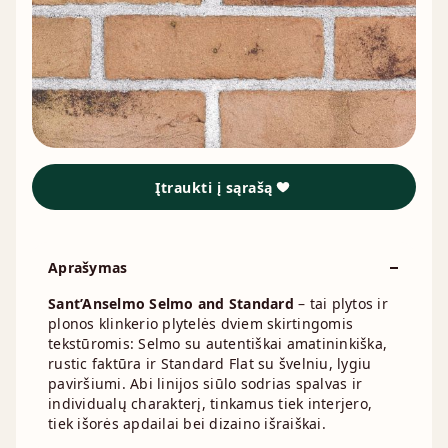
Įtraukti į sąrašą
Aprašymas
Sant’Anselmo Selmo and Standard
– tai plytos ir
plonos klinkerio plytelės dviem skirtingomis
tekstūromis: Selmo su autentiškai amatininkiška,
rustic faktūra ir Standard Flat su švelniu, lygiu
paviršiumi. Abi linijos siūlo sodrias spalvas ir
individualų charakterį, tinkamus tiek interjero,
tiek išorės apdailai bei dizaino išraiškai.