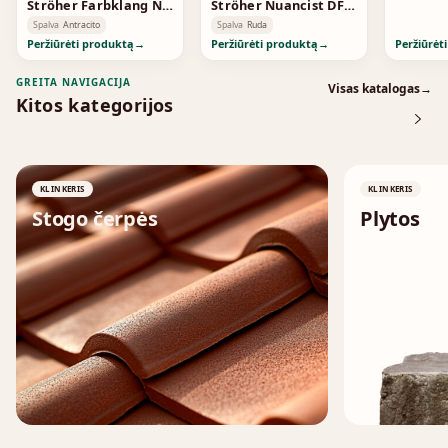
Ströher Farbklang NF
Ströher Nuancist DF
Anthrazitbunt 2185
Red 1823
Spalva
Antracito
Spalva
Ruda
Peržiūrėti produktą
→
Peržiūrėti produktą
→
Peržiūrėt
GREITA NAVIGACIJA
Visas katalogas
→
Kitos kategorijos
KLINKERIS
KLINKERIS
Stogo čerpės
Plytos
↗
↗