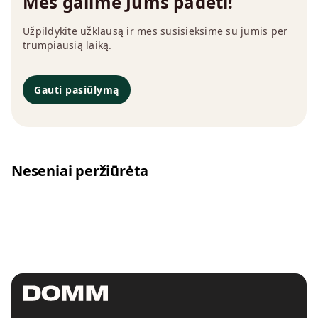
Mes galime Jums padėti!
Užpildykite užklausą ir mes susisieksime su jumis per
trumpiausią laiką.
Gauti pasiūlymą
Neseniai peržiūrėta