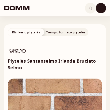
Skip
to
content
Klinkerio plytelės
Trumpo formato plytelės
Plytelės Santanselmo Irlanda Bruciato
Selmo