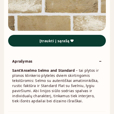
Įtraukti į sąrašą
Aprašymas
Sant’Anselmo Selmo and Standard
– tai plytos ir
plonos klinkerio plytelės dviem skirtingomis
tekstūromis: Selmo su autentiškai amatininkiška,
rustic faktūra ir Standard Flat su švelniu, lygiu
paviršiumi. Abi linijos siūlo sodrias spalvas ir
individualų charakterį, tinkamus tiek interjero,
tiek išorės apdailai bei dizaino išraiškai.