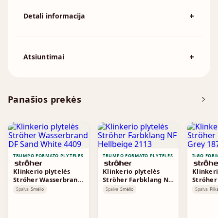
Detali informacija
Spalva
Pilka
194x92mm, 215x102mm, 230x110mm,
Išmatavimai
Atsiuntimai
230x70mm, 240x115mm, 250x120mm
Atsisiųskite DOP
Panašios prekės
Brošiūra
TRUMPO FORMATO PLYTELĖS
TRUMPO FORMATO PLYTELĖS
ILGO FOR
Klinkerio plytelės
Klinkerio plytelės
Klinkeri
Ströher Wasserbrand
Ströher Farbklang NF
Ströher
DF Sand White 4409
Hellbeige 2113
Grey 18
Spalva
Smėlio
Spalva
Smėlio
Spalva
Pilk