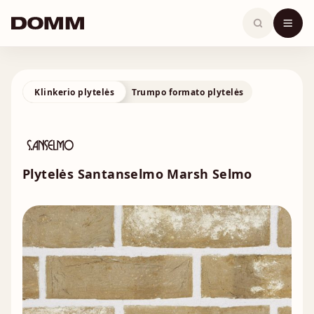
Skip
to
content
Klinkerio plytelės
Trumpo formato plytelės
Plytelės Santanselmo Marsh Selmo