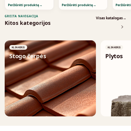
Peržiūrėti produktą
→
Peržiūrėti produktą
→
Peržiūrėt
GREITA NAVIGACIJA
Visas katalogas
→
Kitos kategorijos
KLINKERIS
KLINKERIS
Stogo čerpės
Plytos
↗
↗