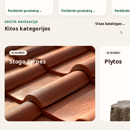
Peržiūrėti produktą
→
Peržiūrėti produktą
→
Peržiūrėt
GREITA NAVIGACIJA
Visas katalogas
→
Kitos kategorijos
KLINKERIS
KLINKERIS
Stogo čerpės
Plytos
↗
↗