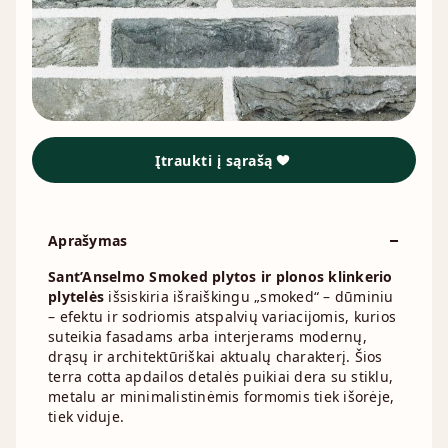
Įtraukti į sąrašą
Aprašymas
Sant’Anselmo Smoked plytos ir plonos klinkerio
plytelės
išsiskiria išraiškingu „smoked“ – dūminiu
– efektu ir sodriomis atspalvių variacijomis, kurios
suteikia fasadams arba interjerams modernų,
drąsų ir architektūriškai aktualų charakterį. Šios
terra cotta apdailos detalės puikiai dera su stiklu,
metalu ar minimalistinėmis formomis tiek išorėje,
tiek viduje.