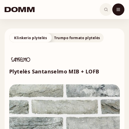
Skip
to
content
Klinkerio plytelės
Trumpo formato plytelės
Plytelės Santanselmo MIB + LOFB