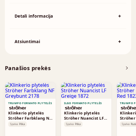
Detali informacija
Spalva
Pilka
194x92mm, 215x102mm, 230x110mm,
Išmatavimai
Atsiuntimai
230x70mm, 240x115mm, 250x120mm
Atsisiųskite DOP
Panašios prekės
Brošiūra
TRUMPO FORMATO PLYTELĖS
ILGO FORMATO PLYTELĖS
TRUMPO F
Klinkerio plytelės
Klinkerio plytelės
Klinkeri
Ströher Farbklang NF
Ströher Nuancist LF
Ströher
Greybunt 2178
Greige 1872
Red 182
Spalva
Pilka
Spalva
Pilka
Spalva
Rud