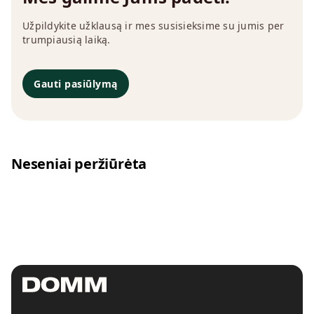
Užpildykite užklausą ir mes susisieksime su jumis per
trumpiausią laiką.
Gauti pasiūlymą
Neseniai peržiūrėta