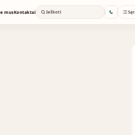
ie mus
Kontaktai
Sąr