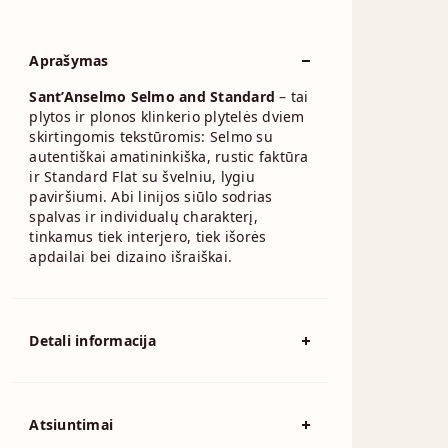
Aprašymas
Sant’Anselmo Selmo and Standard
– tai
plytos ir plonos klinkerio plytelės dviem
skirtingomis tekstūromis: Selmo su
autentiškai amatininkiška, rustic faktūra
ir Standard Flat su švelniu, lygiu
paviršiumi. Abi linijos siūlo sodrias
spalvas ir individualų charakterį,
tinkamus tiek interjero, tiek išorės
apdailai bei dizaino išraiškai.
Detali informacija
Spalva
Raudona
194x92mm, 215x102mm,
Atsiuntimai
Išmatavimai
230x110mm, 230x70mm,
240x115mm, 250x120mm