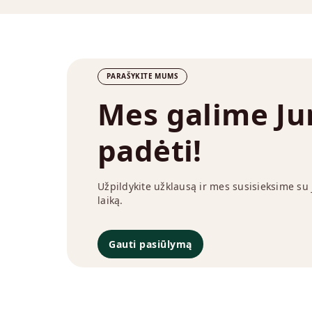
PARAŠYKITE MUMS
Mes galime J
padėti!
Užpildykite užklausą ir mes susisieksime su
laiką.
Gauti pasiūlymą