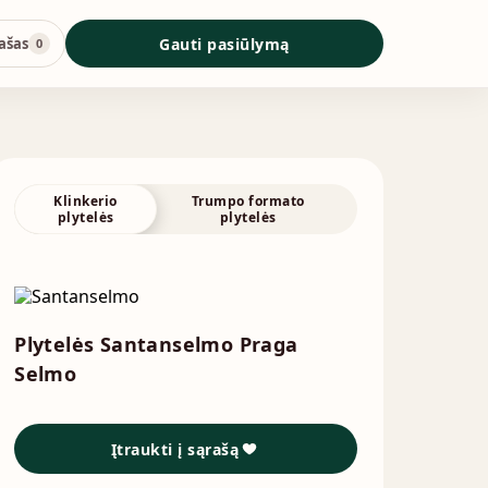
ašas
Gauti pasiūlymą
0
Klinkerio
Trumpo formato
plytelės
plytelės
Plytelės Santanselmo Praga
Selmo
Įtraukti į sąrašą