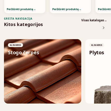
Peržiūrėti produktą
→
Peržiūrėti produktą
→
Peržiūrėt
GREITA NAVIGACIJA
Visas katalogas
→
Kitos kategorijos
KLINKERIS
KLINKERIS
Stogo čerpės
Plytos
↗
↗