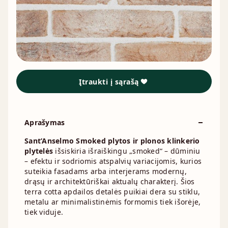
Įtraukti į sąrašą
Aprašymas
Sant’Anselmo Smoked plytos ir plonos klinkerio
plytelės
išsiskiria išraiškingu „smoked“ – dūminiu
– efektu ir sodriomis atspalvių variacijomis, kurios
suteikia fasadams arba interjerams modernų,
drąsų ir architektūriškai aktualų charakterį. Šios
terra cotta apdailos detalės puikiai dera su stiklu,
metalu ar minimalistinėmis formomis tiek išorėje,
tiek viduje.