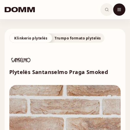
Skip
to
content
Klinkerio plytelės
Trumpo formato plytelės
Plytelės Santanselmo Praga Smoked