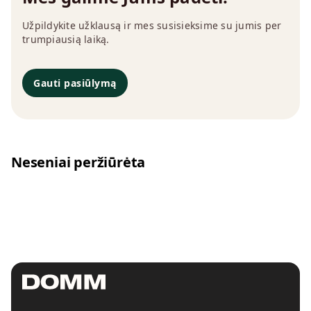
Užpildykite užklausą ir mes susisieksime su jumis per
trumpiausią laiką.
Gauti pasiūlymą
Neseniai peržiūrėta