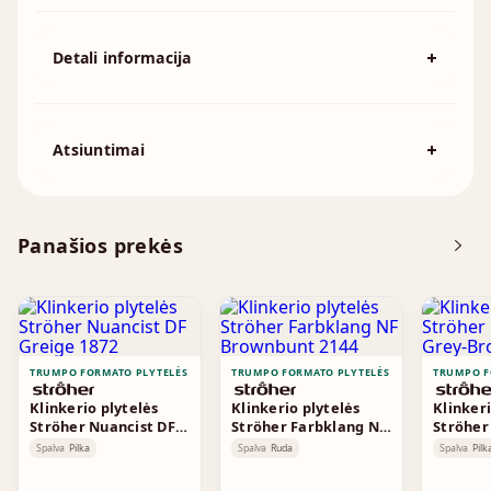
Detali informacija
Spalva
Raudona
194x92mm, 215x102mm, 230x110mm,
Išmatavimai
Atsiuntimai
230x70mm, 240x115mm, 250x120mm
Atsisiųskite DOP
Panašios prekės
Brošiūra
TRUMPO FORMATO PLYTELĖS
TRUMPO FORMATO PLYTELĖS
TRUMPO F
Klinkerio plytelės
Klinkerio plytelės
Klinkeri
Ströher Nuancist DF
Ströher Farbklang NF
Ströher
Greige 1872
Brownbunt 2144
Grey-Br
Spalva
Pilka
Spalva
Ruda
Spalva
Pilk