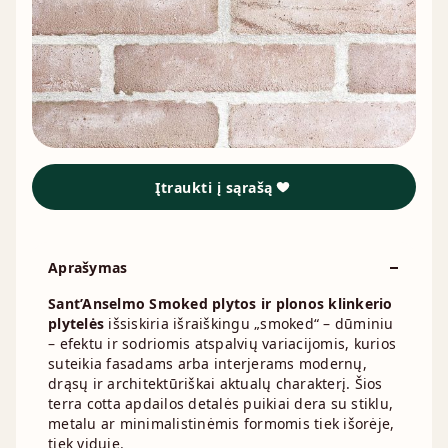
Įtraukti į sąrašą
Aprašymas
Sant’Anselmo Smoked plytos ir plonos klinkerio
plytelės
išsiskiria išraiškingu „smoked“ – dūminiu
– efektu ir sodriomis atspalvių variacijomis, kurios
suteikia fasadams arba interjerams modernų,
drąsų ir architektūriškai aktualų charakterį. Šios
terra cotta apdailos detalės puikiai dera su stiklu,
metalu ar minimalistinėmis formomis tiek išorėje,
tiek viduje.