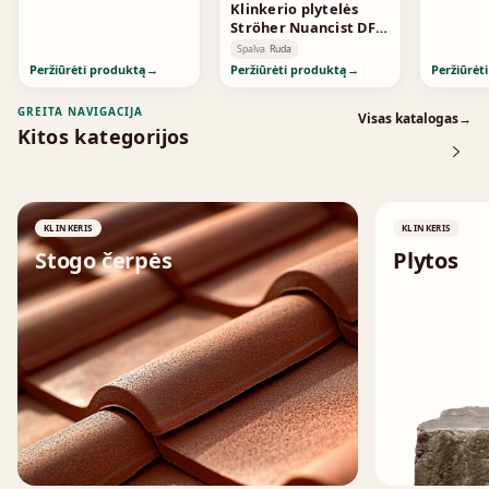
Klinkerio plytelės
Ströher Nuancist DF
Red 1823
Spalva
Ruda
Peržiūrėti produktą
→
Peržiūrėti produktą
→
Peržiūrėt
GREITA NAVIGACIJA
Visas katalogas
→
Kitos kategorijos
KLINKERIS
KLINKERIS
Stogo čerpės
Plytos
↗
↗