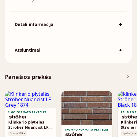
Detali informacija
Spalva
Raudona
194x92mm, 215x102mm, 230x110mm,
Išmatavimai
Atsiuntimai
230x70mm, 240x115mm, 250x120mm
Atsisiųskite DOP
Panašios prekės
Brošiūra
ILGO FORMATO PLYTELĖS
TRUMPO F
Klinkerio plytelės
Klinkeri
Ströher Nuancist LF
Ströher
TRUMPO FORMATO PLYTELĖS
Grey 1874
Black 1
Spalva
Pilka
Spalva
Juo