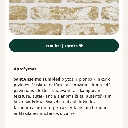
Įtraukti į sąrašą
Aprašymas
Sant’Anselmo Tumbled
plytos ir plonos klinkerio
plytelės išsiskiria natūraliai senoviniu „tumbled“
paviršiaus efektu – suapvalintais kampais ir
tekstūra, suteikiančia sienoms šiltą, autentišką ir
laiko patikrintą išvaizdą. Puikiai tinka tiek
fasadams, tiek interjero akcentams moderniame
ar klasikinės nuotaikos dizaine.