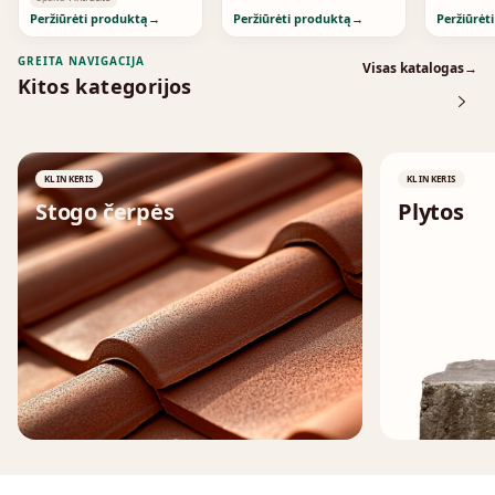
Peržiūrėti produktą
→
Peržiūrėti produktą
→
Peržiūrėt
GREITA NAVIGACIJA
Visas katalogas
→
Kitos kategorijos
KLINKERIS
KLINKERIS
Stogo čerpės
Plytos
↗
↗