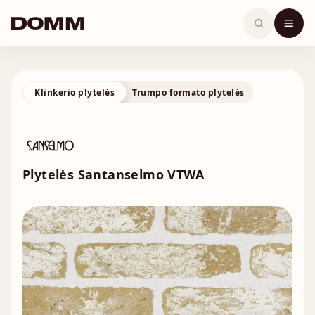
Skip
to
content
Klinkerio plytelės
Trumpo formato plytelės
Plytelės Santanselmo VTWA