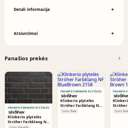
Detali informacija
Spalva
Pilka
194x92mm, 215x102mm, 230x110mm,
Išmatavimai
Atsiuntimai
230x70mm, 240x115mm, 250x120mm
Atsisiųskite DOP
Panašios prekės
Brošiūra
TRUMPO FORMATO PLYTELĖS
TRUMPO F
Klinkerio plytelės
Klinkeri
Ströher Farbklang NF
Ströher
TRUMPO FORMATO PLYTELĖS
BlueBrown 2158
Brown 1
Spalva
Ruda
Spalva
Rud
Klinkerio plytelės
Ströher Farbklang NF
Anthrazit 2182
Spalva
Antracito