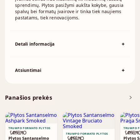
sprendimų. Plytos pasižymi aukšta kokybe, gausia
spalvų bei formatų įvairove ir tinka tiek naujiems
pastatams, tiek renovacijoms.
Detali informacija
Spalva
Geltona, Smėlio
Išmatavimai
215x100mm, 240x70mm
Atsiuntimai
Atsisiųskite DOP
Panašios prekės
Brošiūra
TRUMPO FORMATO PLYTOS
TRUMPO F
TRUMPO FORMATO PLYTOS
Plytos Santanselmo
Plytos 