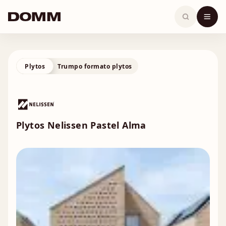
Skip
to
content
Plytos
Trumpo formato plytos
Plytos Nelissen Pastel Alma