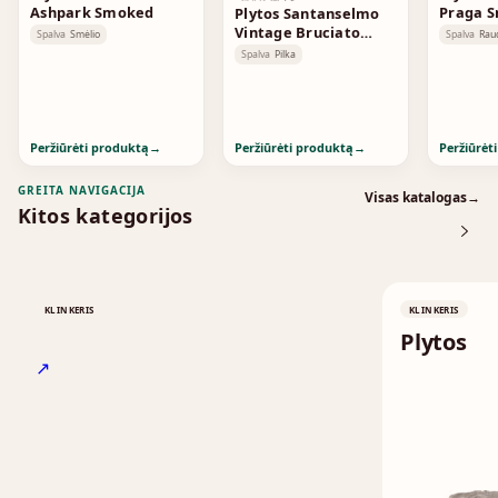
Ashpark Smoked
Praga 
Plytos Santanselmo
Vintage Bruciato
Spalva
Smėlio
Spalva
Rau
Smoked
Spalva
Pilka
Peržiūrėti produktą
→
Peržiūrėti produktą
→
Peržiūrėt
GREITA NAVIGACIJA
Visas katalogas
→
Kitos kategorijos
KLINKERIS
KLINKERIS
Stogo čerpės
Plytos
↗
↗