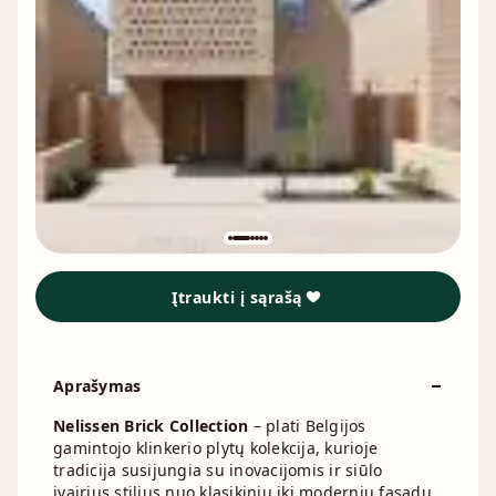
Įtraukti į sąrašą
Aprašymas
Nelissen Brick Collection
– plati Belgijos
gamintojo klinkerio plytų kolekcija, kurioje
tradicija susijungia su inovacijomis ir siūlo
įvairius stilius nuo klasikinių iki modernių fasadų