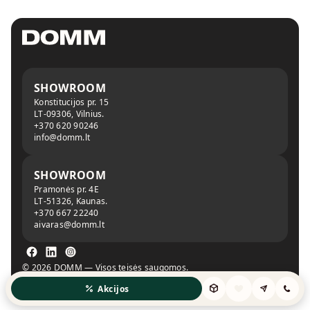
SHOWROOM
Konstitucijos pr. 15
LT-09306, Vilnius.
+370 620 90246
info@domm.lt
SHOWROOM
Pramonės pr. 4E
LT-51326, Kaunas.
+370 667 22240
aivaras@domm.lt
© 2026 DOMM — Visos teisės saugomos.
Privatumo politika
Slapukų politika
Akcijos