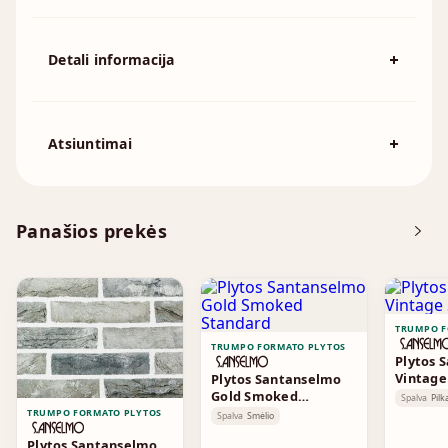
Detali informacija
Spalva
Smėlio
194x92x57mm, 215x102x65mm,
Atsiuntimai
Išmatavimai
230x110x76mm, 230x70x76mm,
240x115x70mm, 250x120x55mm
Atsisiųskite DOP
Panašios prekės
Brošiūra
TRUMPO F
TRUMPO FORMATO PLYTOS
Plytos 
Vintag
Plytos Santanselmo
Gold Smoked
Spalva
Pilk
Standard
TRUMPO FORMATO PLYTOS
Spalva
Smėlio
Plytos Santanselmo