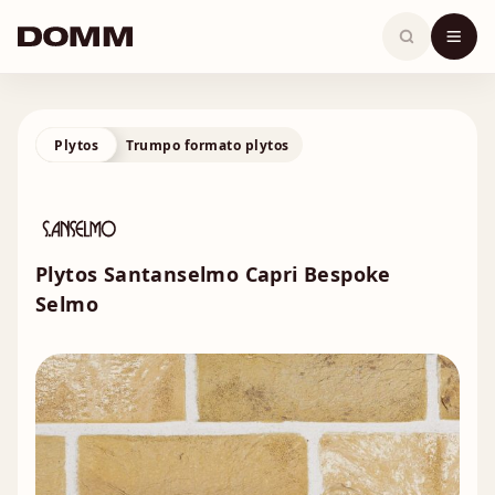
Skip
to
content
Plytos
Trumpo formato plytos
Plytos Santanselmo Capri Bespoke
Selmo