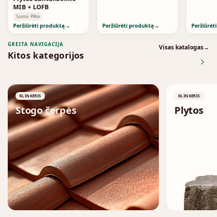
MIB + LOFB
Spalva
Pilka
Peržiūrėti produktą
→
Peržiūrėti produktą
→
Peržiūrėt
GREITA NAVIGACIJA
Visas katalogas
→
Kitos kategorijos
KLINKERIS
KLINKERIS
Stogo čerpės
Plytos
↗
↗