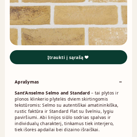
Įtraukti į sąrašą
Aprašymas
Sant’Anselmo Selmo and Standard
– tai plytos ir
plonos klinkerio plytelės dviem skirtingomis
tekstūromis: Selmo su autentiškai amatininkiška,
rustic faktūra ir Standard Flat su švelniu, lygiu
paviršiumi. Abi linijos siūlo sodrias spalvas ir
individualų charakterį, tinkamus tiek interjero,
tiek išorės apdailai bei dizaino išraiškai.