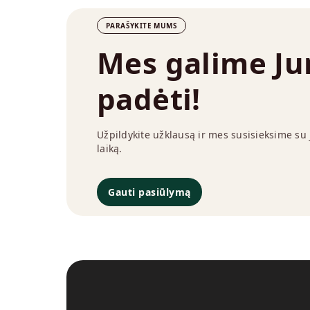
PARAŠYKITE MUMS
Mes galime J
padėti!
Užpildykite užklausą ir mes susisieksime su
laiką.
Gauti pasiūlymą