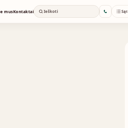
ie mus
Kontaktai
Sąr