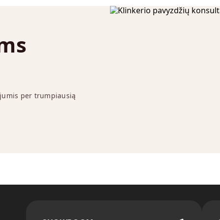
ums
 jumis per trumpiausią