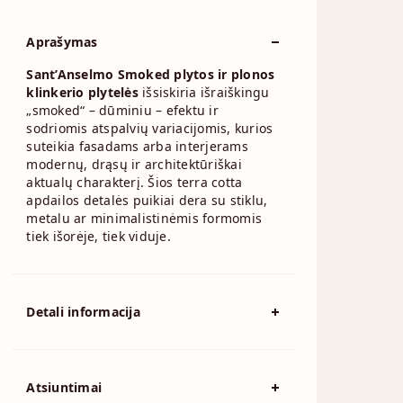
Aprašymas
Sant’Anselmo Smoked plytos ir plonos
klinkerio plytelės
išsiskiria išraiškingu
„smoked“ – dūminiu – efektu ir
sodriomis atspalvių variacijomis, kurios
suteikia fasadams arba interjerams
modernų, drąsų ir architektūriškai
aktualų charakterį. Šios terra cotta
apdailos detalės puikiai dera su stiklu,
metalu ar minimalistinėmis formomis
tiek išorėje, tiek viduje.
Detali informacija
Spalva
Pilka
194x92x57mm,
Atsiuntimai
215x102x65mm,
230x110x76mm,