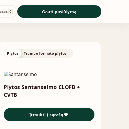
ašas
Gauti pasiūlymą
0
Plytos
Trumpo formato plytos
Plytos Santanselmo CLOFB +
CVTB
Įtraukti į sąrašą