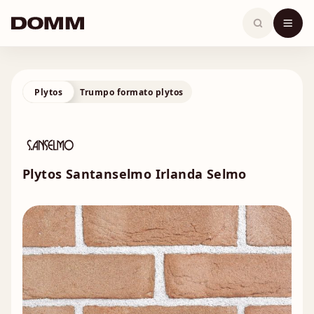
Skip
to
content
Plytos
Trumpo formato plytos
Plytos Santanselmo Irlanda Selmo