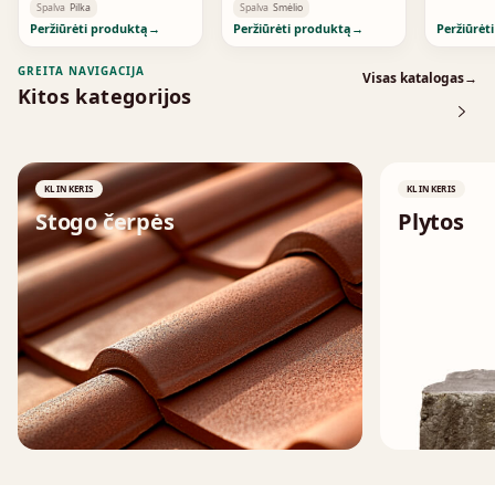
Standard
Spalva
Pilka
Spalva
Smėlio
Peržiūrėti produktą
→
Peržiūrėti produktą
→
Peržiūrėt
GREITA NAVIGACIJA
Visas katalogas
→
Kitos kategorijos
KLINKERIS
KLINKERIS
Stogo čerpės
Plytos
↗
↗