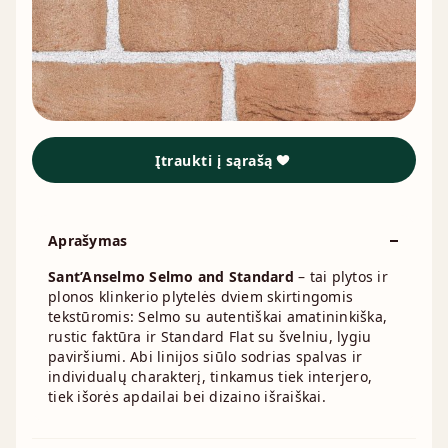
Įtraukti į sąrašą
Aprašymas
Sant’Anselmo Selmo and Standard
– tai plytos ir
plonos klinkerio plytelės dviem skirtingomis
tekstūromis: Selmo su autentiškai amatininkiška,
rustic faktūra ir Standard Flat su švelniu, lygiu
paviršiumi. Abi linijos siūlo sodrias spalvas ir
individualų charakterį, tinkamus tiek interjero,
tiek išorės apdailai bei dizaino išraiškai.