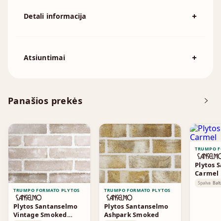
Detali informacija
Spalva
Raudona
194x92x57mm, 215x102x65mm,
Atsiuntimai
Išmatavimai
230x110x76mm, 230x70x76mm,
240x115x70mm, 250x120x55mm
Atsisiųskite DOP
Panašios prekės
Brošiūra
TRUMPO F
Plytos 
Carmel
Spalva
Balt
TRUMPO FORMATO PLYTOS
TRUMPO FORMATO PLYTOS
Plytos Santanselmo
Plytos Santanselmo
Vintage Smoked
Ashpark Smoked