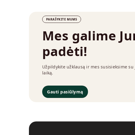
PARAŠYKITE MUMS
Mes galime J
padėti!
Užpildykite užklausą ir mes susisieksime su
laiką.
Gauti pasiūlymą