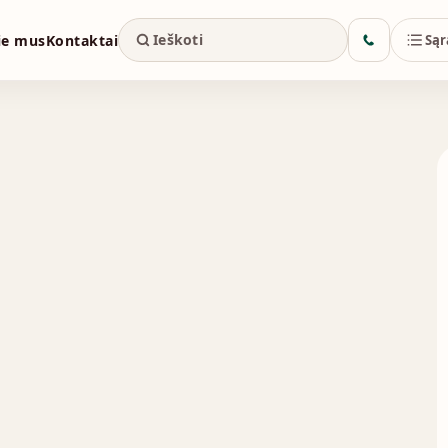
ie mus
Kontaktai
Sąr