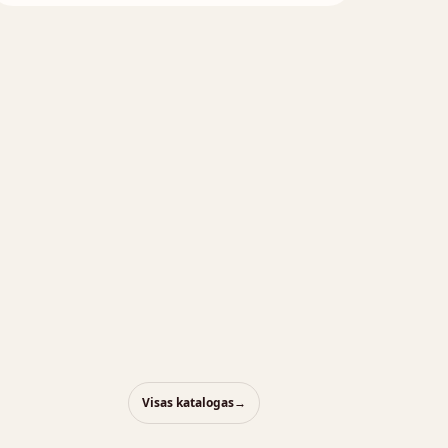
Atsisiųskite DOP
240x115x70mm,
250x120x55mm
Brošiūra
Visas katalogas
→