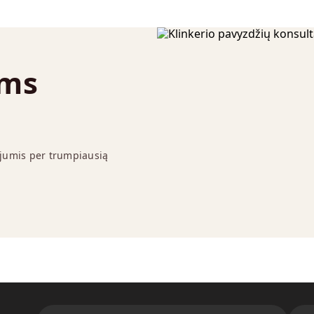
ums
 jumis per trumpiausią