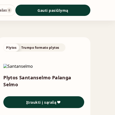
ašas
Gauti pasiūlymą
0
Plytos
Trumpo formato plytos
Plytos Santanselmo Palanga
Selmo
Įtraukti į sąrašą