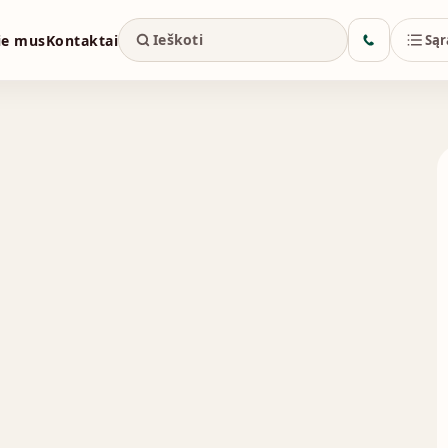
ie mus
Kontaktai
Sąr