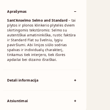
Aprašymas
Sant’Anselmo Selmo and Standard
– tai
plytos ir plonos klinkerio plytelės dviem
skirtingomis tekstūromis: Selmo su
autentiškai amatininkiška, rustic faktūra
ir Standard Flat su švelniu, lygiu
paviršiumi. Abi linijos siūlo sodrias
spalvas ir individualų charakterį,
tinkamus tiek interjero, tiek išorės
apdailai bei dizaino išraiškai.
Detali informacija
Spalva
Raudona
194x92x57mm,
Atsiuntimai
215x102x65mm,
230x110x76mm,
Išmatavimai
230x70x76mm,