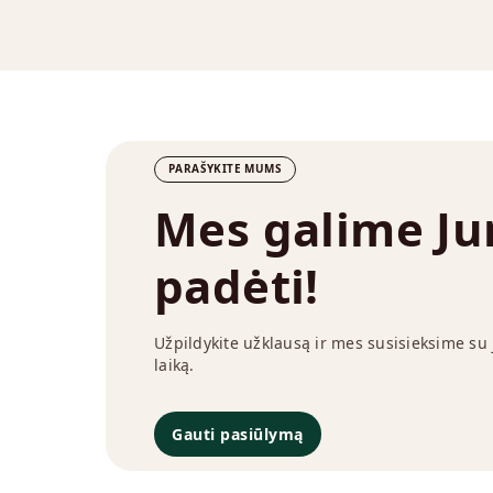
PARAŠYKITE MUMS
Mes galime J
padėti!
Užpildykite užklausą ir mes susisieksime su
laiką.
Gauti pasiūlymą