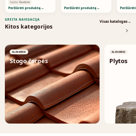
Spalva
Raudona
Peržiūrėti produktą
→
Peržiūrėti produktą
→
Peržiūrėt
GREITA NAVIGACIJA
Visas katalogas
→
Kitos kategorijos
KLINKERIS
KLINKERIS
Stogo čerpės
Plytos
↗
↗