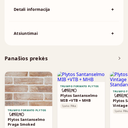
Detali informacija
Spalva
Raudona
194x92x57mm, 215x102x65mm,
Atsiuntimai
Išmatavimai
230x110x76mm, 230x70x76mm,
240x115x70mm, 250x120x55mm
Atsisiųskite DOP
Panašios prekės
Brošiūra
TRUMPO FORMATO PLYTOS
TRUMPO F
Plytos Santanselmo
MIB +VTB + MHB
Plytos 
Vintag
Spalva
Pilka
Standa
TRUMPO FORMATO PLYTOS
Spalva
Pilk
Plytos Santanselmo
Praga Smoked