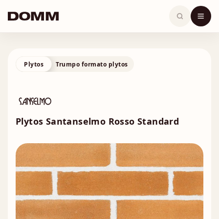
Skip
to
content
Plytos
Trumpo formato plytos
Plytos Santanselmo Rosso Standard