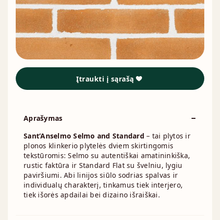
Įtraukti į sąrašą
Aprašymas
Sant’Anselmo Selmo and Standard
– tai plytos ir
plonos klinkerio plytelės dviem skirtingomis
tekstūromis: Selmo su autentiškai amatininkiška,
rustic faktūra ir Standard Flat su švelniu, lygiu
paviršiumi. Abi linijos siūlo sodrias spalvas ir
individualų charakterį, tinkamus tiek interjero,
tiek išorės apdailai bei dizaino išraiškai.