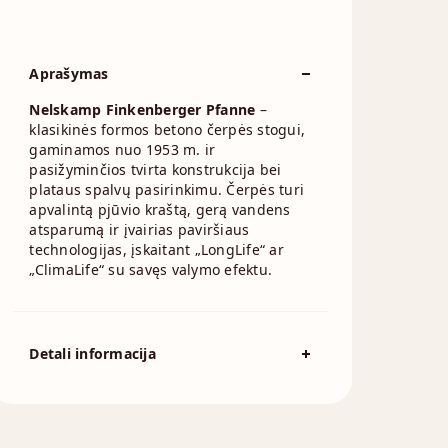
Aprašymas
Nelskamp Finkenberger Pfanne
–
klasikinės formos betono čerpės stogui,
gaminamos nuo 1953 m. ir
pasižyminčios tvirta konstrukcija bei
plataus spalvų pasirinkimu. Čerpės turi
apvalintą pjūvio kraštą, gerą vandens
atsparumą ir įvairias paviršiaus
technologijas, įskaitant „LongLife“ ar
„ClimaLife“ su savęs valymo efektu.
Detali informacija
Spalva
Raudona
Čerpių išeiga į kv.m.:
7.5 - 10.6 cm
Standartinis stogo nuolydis
22°