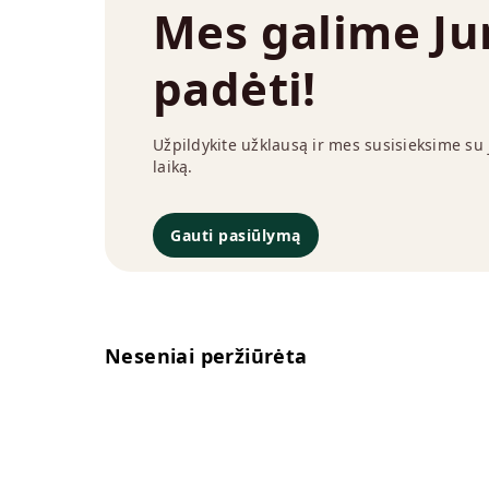
Mes galime J
padėti!
Užpildykite užklausą ir mes susisieksime su
laiką.
Gauti pasiūlymą
Neseniai peržiūrėta