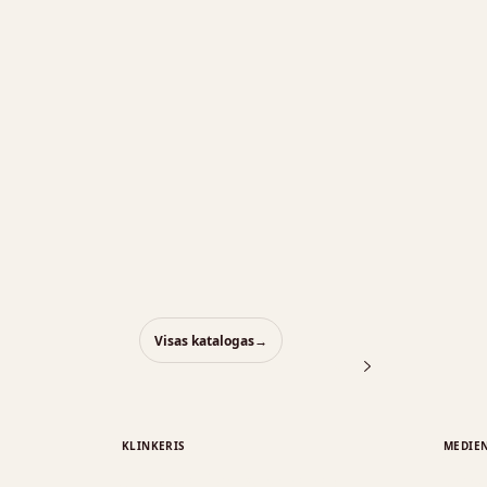
Visas katalogas
→
KLINKERIS
MEDIE
Klinkerio plytelės
Deg