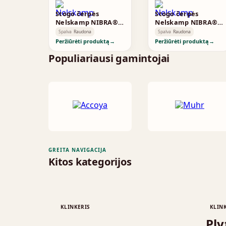
Stogo čerpės
Stogo čerpės
Nelskamp NIBRA®
Nelskamp NIBRA®
FLAT-ROOF TILE F 12
FLAT-ROOF TILE F 12
Spalva
Raudona
Spalva
Raudona
Ü - SOUTH - copper
Ü - SOUTH -
Peržiūrėti produktą
→
Peržiūrėti produktą
→
red, engobed
bordeaux red,
Populiariausi gamintojai
engobed
GREITA NAVIGACIJA
Kitos kategorijos
KLINKERIS
KLIN
Stogo čerpės
Ply