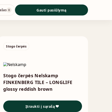
ašas
Gauti pasiūlymą
0
Stogo čerpės
Stogo čerpės Nelskamp
FINKENBERG TILE – LONGLIFE
glossy reddish brown
Įtraukti į sąrašą