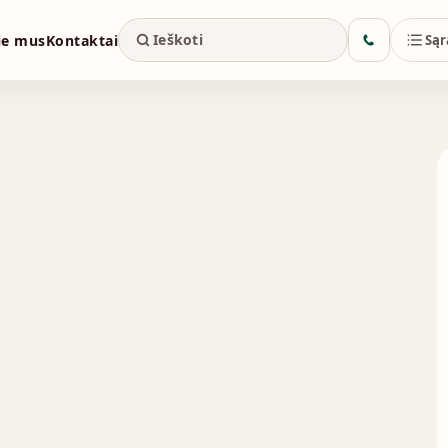
ie mus
Kontaktai
Sąr