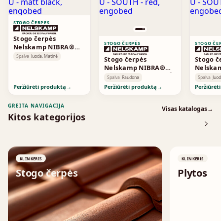
STOGO ČERPĖS
Stogo čerpės
STOGO ČERPĖS
STOGO ČE
Nelskamp NIBRA®
FLAT-ROOF TILE F 10 Ü
Spalva
Juoda, Matinė
Stogo čerpės
Stogo č
- matt black,
Nelskamp NIBRA®
Nelska
engobed
FLAT-ROOF TILE F 12 Ü
FLAT-RO
Spalva
Raudona
Spalva
Juo
- SOUTH - red,
- SOUTH 
Peržiūrėti produktą
→
Peržiūrėti produktą
→
Peržiūrėt
engobed
engobe
GREITA NAVIGACIJA
Visas katalogas
→
Kitos kategorijos
KLINKERIS
KLINKERIS
Stogo čerpės
Plytos
↗
↗