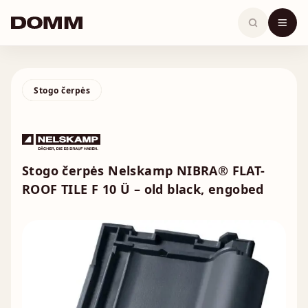
Skip
to
content
Stogo čerpės
Stogo čerpės Nelskamp NIBRA® FLAT-
ROOF TILE F 10 Ü – old black, engobed