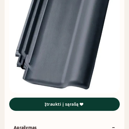
Įtraukti į sąrašą
Aprašymas