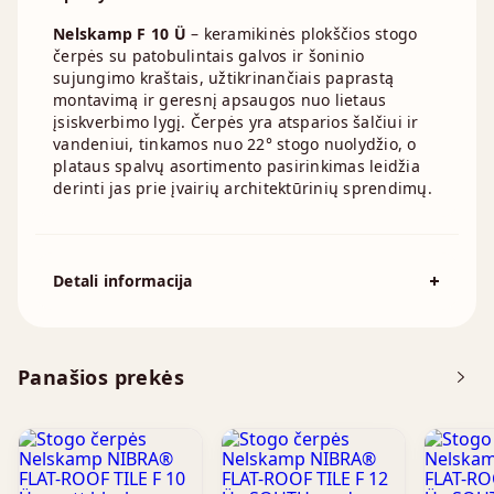
Nelskamp F 10 Ü
– keramikinės plokščios stogo
čerpės su patobulintais galvos ir šoninio
sujungimo kraštais, užtikrinančiais paprastą
montavimą ir geresnį apsaugos nuo lietaus
įsiskverbimo lygį. Čerpės yra atsparios šalčiui ir
vandeniui, tinkamos nuo 22° stogo nuolydžio, o
plataus spalvų asortimento pasirinkimas leidžia
derinti jas prie įvairių architektūrinių sprendimų.
Detali informacija
Spalva
Juoda
Standartinis stogo nuolydis
22°
Panašios prekės