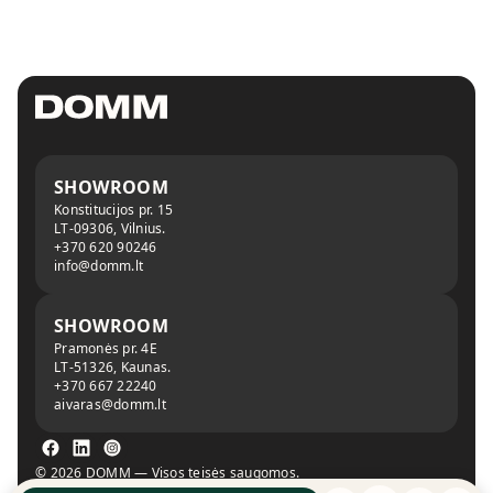
SHOWROOM
Konstitucijos pr. 15
LT-09306, Vilnius.
+370 620 90246
info@domm.lt
SHOWROOM
Pramonės pr. 4E
LT-51326, Kaunas.
+370 667 22240
aivaras@domm.lt
© 2026 DOMM — Visos teisės saugomos.