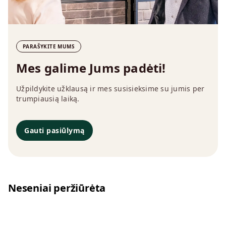
PARAŠYKITE MUMS
Mes galime Jums padėti!
Užpildykite užklausą ir mes susisieksime su jumis per
trumpiausią laiką.
Gauti pasiūlymą
Neseniai peržiūrėta