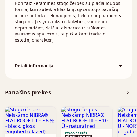
Hohlfalz keraminės stogo čerpės su plačia įdubos
forma, kuri suteikia klasikinį, gyvą stogo paviršių
ir puikiai tinka tiek naujiems, tiek atnaujinamiems
stogams. Jos yra aukštos kokybės, vandeniui
nepralaidžios, šalčiui atsparios ir siūlomos
įvairiomis spalvomis, taip išlaikant tradicinį
estetinį charakterį.
Detali informacija
Spalva
Juoda
Čerpių išeiga į kv.m.:
13.6 - 14.4 vnt.
Panašios prekės
Standartinis stogo nuolydis
22°
STOGO ČERPĖS