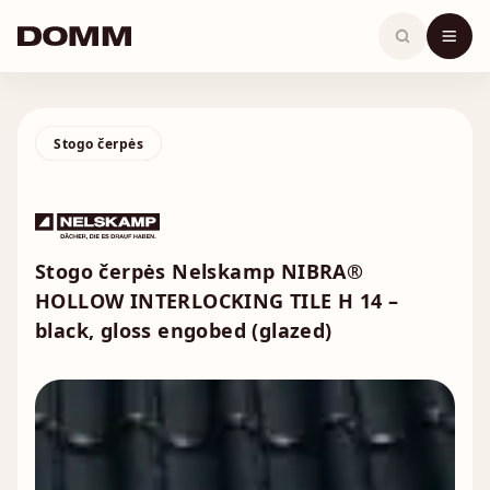
Skip
to
content
Stogo čerpės
Stogo čerpės Nelskamp NIBRA®
HOLLOW INTERLOCKING TILE H 14 –
black, gloss engobed (glazed)