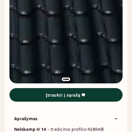
Įtraukti į sąrašą
Aprašymas
Nelskamp H 14
– tradicinio profilio NIBRA®