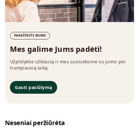
PARAŠYKITE MUMS
Mes galime Jums padėti!
Užpildykite užklausą ir mes susisieksime su jumis per
trumpiausią laiką.
Gauti pasiūlymą
Neseniai peržiūrėta