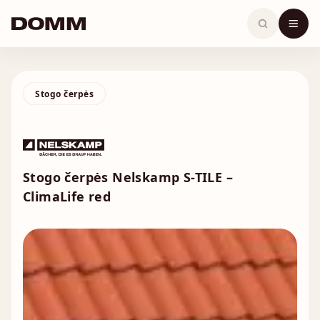
Skip
to
content
Stogo čerpės
Stogo čerpės Nelskamp S-TILE –
ClimaLife red