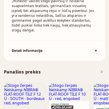
„minkšto“ vaizdo stogo paviršių ir išsiskiria
suapvalintais kraštais, gerinančiais vizualinį
įspūdį bei atsparumą vėjui ir liūčių poveikiui. Jos
yra vandeniui nelaidžios, šalčiui atsparios ir
gaminamos pagal aukštus kokybės standartus,
todėl puikiai tinka tiek naujų, tiek atnaujinamų
stogų dangai.
Detali informacija
Spalva
Raudona
Čerpių išeiga į kv.m.:
7.5 - 10.6 cm
Panašios prekės
Standartinis stogo nuolydis
22°
STOGO ČERPĖS
STOGO ČE