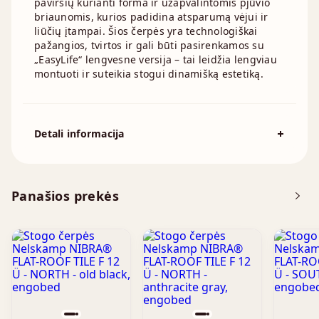
paviršių kurianti forma ir užapvalintomis pjūvio
briaunomis, kurios padidina atsparumą vėjui ir
liūčių įtampai. Šios čerpės yra technologiškai
pažangios, tvirtos ir gali būti pasirenkamos su
„EasyLife“ lengvesne versija – tai leidžia lengviau
montuoti ir suteikia stogui dinamišką estetiką.
Detali informacija
Spalva
Matinė, Ruda
Čerpių išeiga į kv.m.:
7.5 - 10.6 cm
Panašios prekės
Standartinis stogo nuolydis
22°