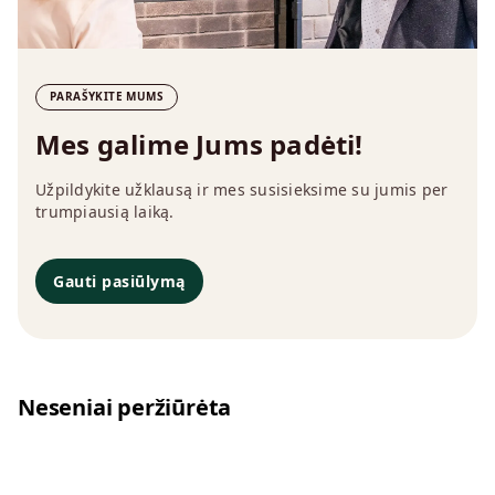
PARAŠYKITE MUMS
Mes galime Jums padėti!
Užpildykite užklausą ir mes susisieksime su jumis per
trumpiausią laiką.
Gauti pasiūlymą
Neseniai peržiūrėta