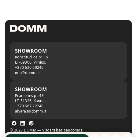
SHOWROOM
Konstitucijos pr. 15
LT-09306, Vilnius.
+370 620 90246
info@domm.lt
SHOWROOM
Pramonės pr. 4E
LT-51326, Kaunas.
+370 667 22240
aivaras@domm.lt
© 2026 DOMM — Visos teisės saugomos.