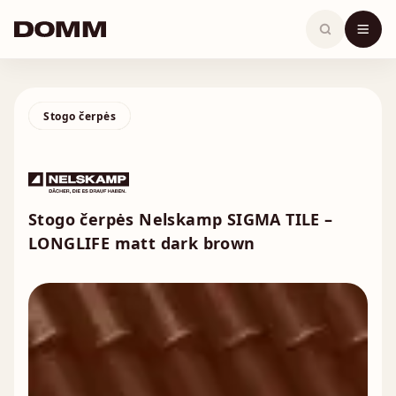
Skip
to
content
Stogo čerpės
Stogo čerpės Nelskamp SIGMA TILE –
LONGLIFE matt dark brown