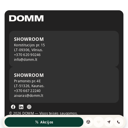
SHOWROOM
Konstitucijos pr. 15
LT-09306, Vilnius.
+370 620 90246
info@domm.lt
SHOWROOM
Pramonės pr. 4E
LT-51326, Kaunas.
+370 667 22240
aivaras@domm.lt
© 2026 DOMM — Visos teisės saugomos.
Privatumo politika
Slapukų politika
Akcijos