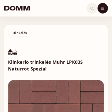
Skip
to
content
Trinkelės
Klinkerio trinkelės Muhr LPK03S
Naturrot Spezial