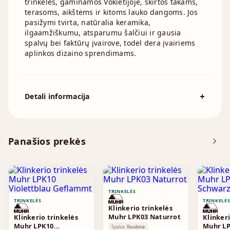
trinkelės, gaminamos Vokietijoje, skirtos takams,
terasoms, aikštėms ir kitoms lauko dangoms. Jos
pasižymi tvirta, natūralia keramika,
ilgaamžiškumu, atsparumu šalčiui ir gausia
spalvų bei faktūrų įvairove, todėl dera įvairiems
aplinkos dizaino sprendimams.
Detali informacija
Spalva
Smėlio
Išmatavimai
200x100x52mm
Panašios prekės
TRINKELĖS
TRINKELĖS
TRINKELĖ
Klinkerio trinkelės
Muhr LPK03 Naturrot
Klinkerio trinkelės
Klinkeri
Muhr LPK10
Muhr L
Spalva
Raudona