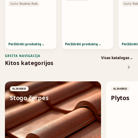
Violettblau Geflammt
Braun
Spalva
Raudona, Ruda
Spalva
Rud
Peržiūrėti produktą
→
Peržiūrėti produktą
→
Peržiūrėt
GREITA NAVIGACIJA
Visas katalogas
→
Kitos kategorijos
KLINKERIS
KLINKERIS
Stogo čerpės
Plytos
↗
↗