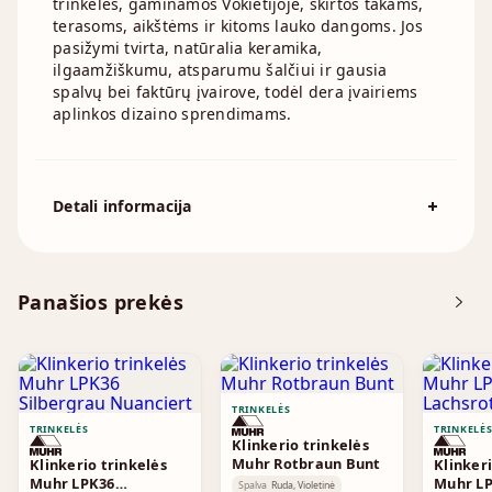
trinkelės, gaminamos Vokietijoje, skirtos takams,
terasoms, aikštėms ir kitoms lauko dangoms. Jos
pasižymi tvirta, natūralia keramika,
ilgaamžiškumu, atsparumu šalčiui ir gausia
spalvų bei faktūrų įvairove, todėl dera įvairiems
aplinkos dizaino sprendimams.
Detali informacija
Spalva
Raudona, Ruda
200x100x52mm, 200x65x52mm,
Išmatavimai
240x55x52mm, 240x55x71mm,
Panašios prekės
240x61x71mm
TRINKELĖS
TRINKELĖS
TRINKELĖ
Klinkerio trinkelės
Muhr Rotbraun Bunt
Klinkerio trinkelės
Klinkeri
Muhr LPK36
Muhr LP
Spalva
Ruda, Violetinė