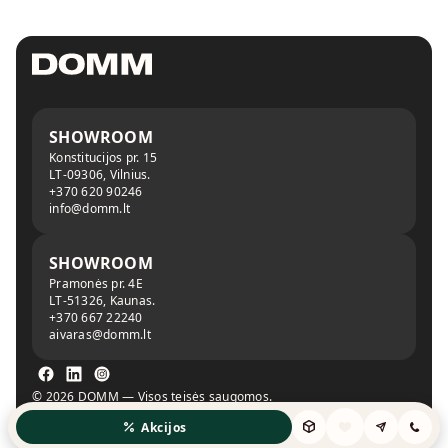
SHOWROOM
Konstitucijos pr. 15
LT-09306, Vilnius.
+370 620 90246
info@domm.lt
SHOWROOM
Pramonės pr. 4E
LT-51326, Kaunas.
+370 667 22240
aivaras@domm.lt
© 2026 DOMM — Visos teisės saugomos.
Privatumo politika
Slapukų politika
Akcijos