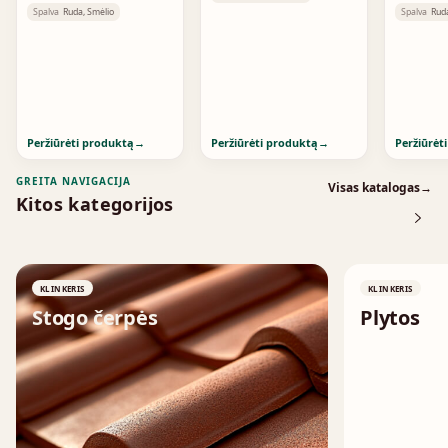
Silbergrau Nuanciert
Spezial
Spalva
Ruda, Smėlio
Spalva
Ruda
Peržiūrėti produktą
→
Peržiūrėti produktą
→
Peržiūrėt
GREITA NAVIGACIJA
Visas katalogas
→
Kitos kategorijos
KLINKERIS
KLINKERIS
Stogo čerpės
Plytos
↗
↗