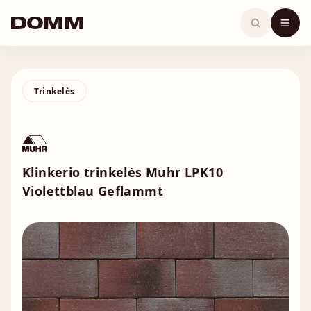
Skip
to
content
Trinkelės
Klinkerio trinkelės Muhr LPK10
Violettblau Geflammt