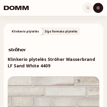
Skip
to
content
Klinkerio plytelės
Ilgo formato plytelės
Klinkerio plytelės Ströher Wasserbrand
LF Sand White 4409