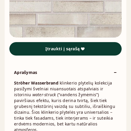
Įtraukti į sąrašą
Aprašymas
Ströher Wasserbrand
klinkerio plytelių kolekcija
pasižymi švelniai niuansuotais atspalviais ir
istoriniu
water-struck
(“vandens žymėmis”)
paviršiaus efektu, kuris derina tvirtą, šiek tiek
grubesnį tekstūrinį vaizdą su subtiliu, išraiškingu
dizainu. Šios klinkerio plytelės yra universalios –
tinka tiek fasadams, tiek interjerams – ir suteikia
erdvėms modernios, bet kartu natūralios
atmosferos.