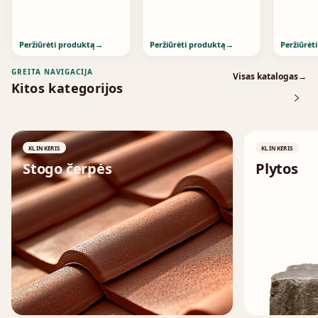
Peržiūrėti produktą
→
Peržiūrėti produktą
→
Peržiūrėt
GREITA NAVIGACIJA
Visas katalogas
→
Kitos kategorijos
KLINKERIS
KLINKERIS
Stogo čerpės
Plytos
↗
↗