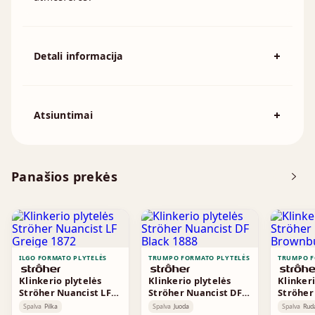
Detali informacija
Spalva
Smėlio
Išmatavimai
490x40mm
Atsiuntimai
Atsisiųskite DOP
Panašios prekės
Techninė informacija
ILGO FORMATO PLYTELĖS
TRUMPO FORMATO PLYTELĖS
TRUMPO F
Klinkerio plytelės
Klinkerio plytelės
Klinkeri
Ströher Nuancist LF
Ströher Nuancist DF
Ströher
Greige 1872
Black 1888
Brownb
Spalva
Pilka
Spalva
Juoda
Spalva
Rud