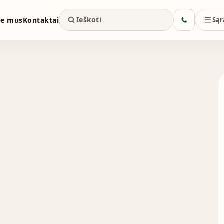
ie mus
Kontaktai
Sąr