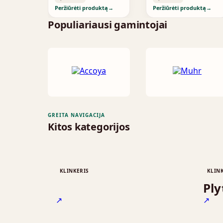
Peržiūrėti produktą
→
Peržiūrėti produktą
→
Populiariausi gamintojai
GREITA NAVIGACIJA
Kitos kategorijos
KLINKERIS
KLIN
Stogo čerpės
Ply
↗
↗