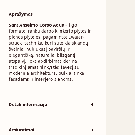
Aprašymas
Sant’Anselmo Corso Aqua
– ilgo
formato, rankų darbo klinkerio plytos ir
plonos plytelės, pagamintos „water-
struck“ technika, kuri suteikia sklandų,
švelniai nublukusį paviršių ir
elegantišką, natūraliai blizgantį
atspalvį. Toks apdirbimas derina
tradicinį amatininkystės žavesį su
modernia architektūra, puikiai tinka
fasadams ir interjero sienoms.
Detali informacija
Spalva
Raudona
Išmatavimai
500x100mm
Atsiuntimai