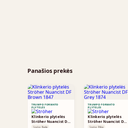
Panašios prekės
TRUMPO FORMATO
TRUMPO FORMATO
PLYTELĖS
PLYTELĖS
Klinkerio plytelės
Klinkerio plytelės
Ströher Nuancist DF
Ströher Nuancist DF
Brown 1847
Grey 1874
Spalva
Ruda
Spalva
Pilka