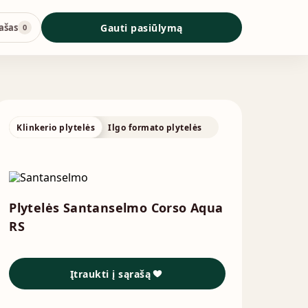
ašas
Gauti pasiūlymą
0
Klinkerio plytelės
Ilgo formato plytelės
Plytelės Santanselmo Corso Aqua
RS
Įtraukti į sąrašą