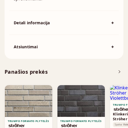
Detali informacija
Spalva
Smėlio
Išmatavimai
240x52mm
Atsiuntimai
Atsisiųskite DOP
Panašios prekės
Techninė informacija
TRUMPO F
Klinkeri
Ströher
TRUMPO FORMATO PLYTELĖS
TRUMPO FORMATO PLYTELĖS
Violett
Spalva
Viol