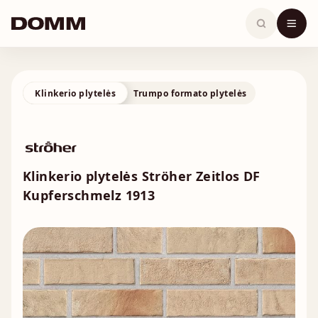
Skip
to
content
Klinkerio plytelės
Trumpo formato plytelės
Klinkerio plytelės Ströher Zeitlos DF
Kupferschmelz 1913