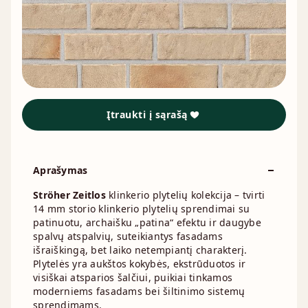
Įtraukti į sąrašą
Aprašymas
Ströher Zeitlos
klinkerio plytelių kolekcija – tvirti
14 mm storio klinkerio plytelių sprendimai su
patinuotu, archaišku „patina“ efektu ir daugybe
spalvų atspalvių, suteikiantys fasadams
išraiškingą, bet laiko netempiantį charakterį.
Plytelės yra aukštos kokybės, ekstrūduotos ir
visiškai atsparios šalčiui, puikiai tinkamos
moderniems fasadams bei šiltinimo sistemų
sprendimams.