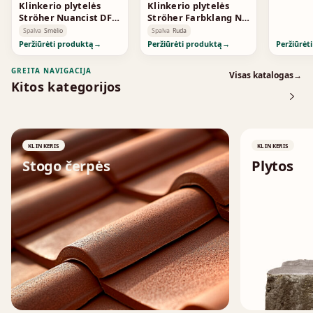
Klinkerio plytelės
Klinkerio plytelės
Ströher Nuancist DF
Ströher Farbklang NF
Creme-beige 1812
BlueBrown 2158
Spalva
Smėlio
Spalva
Ruda
Peržiūrėti produktą
→
Peržiūrėti produktą
→
Peržiūrėt
GREITA NAVIGACIJA
Visas katalogas
→
Kitos kategorijos
KLINKERIS
KLINKERIS
Stogo čerpės
Plytos
↗
↗