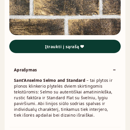
Įtraukti į sąrašą
Aprašymas
Sant’Anselmo Selmo and Standard
– tai plytos ir
plonos klinkerio plytelės dviem skirtingomis
tekstūromis: Selmo su autentiškai amatininkiška,
rustic faktūra ir Standard Flat su švelniu, lygiu
paviršiumi. Abi linijos siūlo sodrias spalvas ir
individualų charakterį, tinkamus tiek interjero,
tiek išorės apdailai bei dizaino išraiškai.