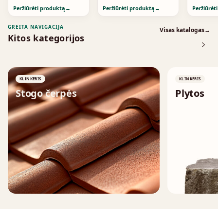
Peržiūrėti produktą
→
Peržiūrėti produktą
→
Peržiūrėt
GREITA NAVIGACIJA
Visas katalogas
→
Kitos kategorijos
KLINKERIS
KLINKERIS
Stogo čerpės
Plytos
↗
↗