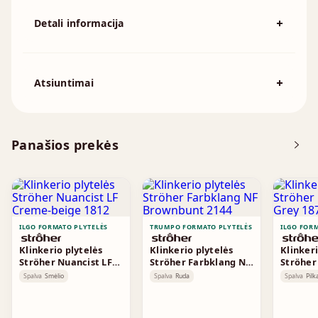
Detali informacija
Spalva
Smėlio
194x92mm, 215x102mm, 230x110mm,
Išmatavimai
Atsiuntimai
230x70mm, 240x115mm, 250x120mm
Atsisiųskite DOP
Panašios prekės
Brošiūra
ILGO FORMATO PLYTELĖS
TRUMPO FORMATO PLYTELĖS
ILGO FOR
Klinkerio plytelės
Klinkerio plytelės
Klinkeri
Ströher Nuancist LF
Ströher Farbklang NF
Ströher
Creme-beige 1812
Brownbunt 2144
Grey 18
Spalva
Smėlio
Spalva
Ruda
Spalva
Pilk