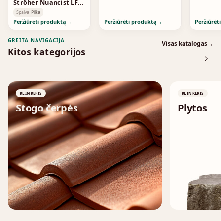
Ströher Nuancist LF
Greige 1872
Spalva
Pilka
Peržiūrėti produktą
→
Peržiūrėti produktą
→
Peržiūrėt
GREITA NAVIGACIJA
Visas katalogas
→
Kitos kategorijos
KLINKERIS
KLINKERIS
Stogo čerpės
Plytos
↗
↗