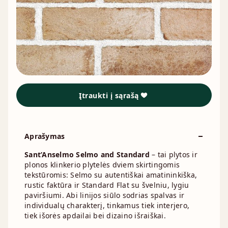
Įtraukti į sąrašą
Aprašymas
Sant’Anselmo Selmo and Standard
– tai plytos ir
plonos klinkerio plytelės dviem skirtingomis
tekstūromis: Selmo su autentiškai amatininkiška,
rustic faktūra ir Standard Flat su švelniu, lygiu
paviršiumi. Abi linijos siūlo sodrias spalvas ir
individualų charakterį, tinkamus tiek interjero,
tiek išorės apdailai bei dizaino išraiškai.