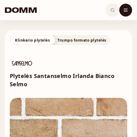
Skip
to
content
Klinkerio plytelės
Trumpo formato plytelės
Plytelės Santanselmo Irlanda Bianco
Selmo