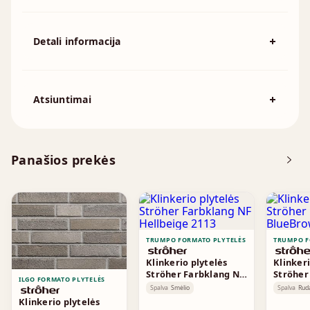
Detali informacija
Spalva
Raudona
194x92mm, 215x102mm, 230x110mm,
Išmatavimai
Atsiuntimai
230x70mm, 240x115mm, 250x120mm
Atsisiųskite DOP
Panašios prekės
Brošiūra
TRUMPO FORMATO PLYTELĖS
TRUMPO F
Klinkerio plytelės
Klinkeri
Ströher Farbklang NF
Ströher
ILGO FORMATO PLYTELĖS
Hellbeige 2113
BlueBro
Spalva
Smėlio
Spalva
Rud
Klinkerio plytelės