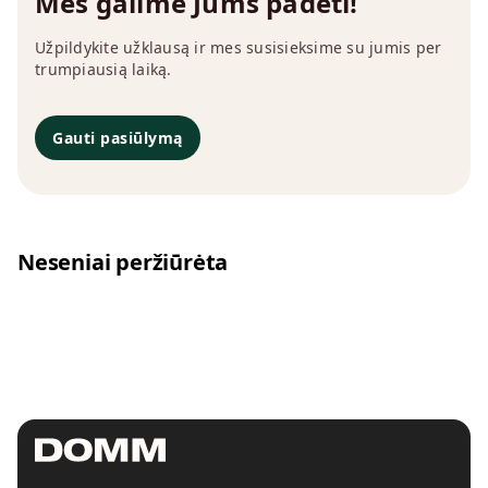
Mes galime Jums padėti!
Užpildykite užklausą ir mes susisieksime su jumis per
trumpiausią laiką.
Gauti pasiūlymą
Neseniai peržiūrėta