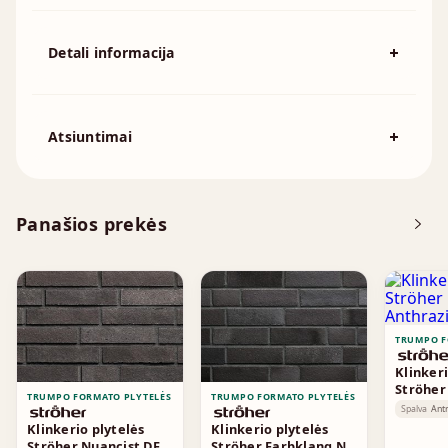
Detali informacija
Spalva
Pilka
194x92mm, 215x102mm, 230x110mm,
Išmatavimai
Atsiuntimai
230x70mm, 240x115mm, 250x120mm
Atsisiųskite DOP
Panašios prekės
Brošiūra
TRUMPO F
Klinkeri
Ströher
TRUMPO FORMATO PLYTELĖS
TRUMPO FORMATO PLYTELĖS
Anthraz
Spalva
Antr
Klinkerio plytelės
Klinkerio plytelės
Ströher Nuancist DF
Ströher Farbklang NF