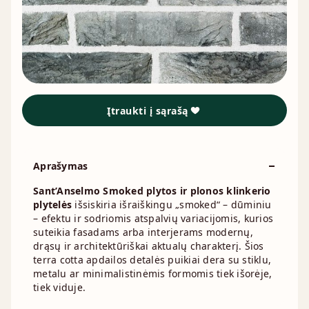
Įtraukti į sąrašą
Aprašymas
Sant’Anselmo Smoked plytos ir plonos klinkerio
plytelės
išsiskiria išraiškingu „smoked“ – dūminiu
– efektu ir sodriomis atspalvių variacijomis, kurios
suteikia fasadams arba interjerams modernų,
drąsų ir architektūriškai aktualų charakterį. Šios
terra cotta apdailos detalės puikiai dera su stiklu,
metalu ar minimalistinėmis formomis tiek išorėje,
tiek viduje.