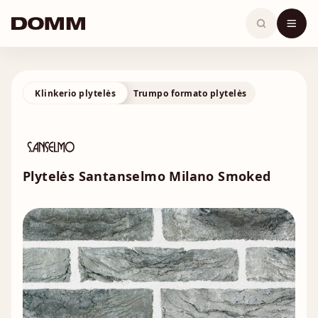
Skip
to
content
Klinkerio plytelės
Trumpo formato plytelės
Plytelės Santanselmo Milano Smoked