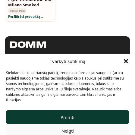
Milano Smoked
Spalva
Pilka
Peržiūrėti produktą
→
Tvarkyti sutikimą
SHOWROOM
Siekdami teikti geriausią patirtį, įrenginio informacijai saugoti ir (arba)
Konstitucijos pr. 15
LT-09306, Vilnius.
pasiekti naudojame tokias technologijas kaip slapukus. Jei sutiksime su
+370 620 90246
šiomis technologijomis, galėsime apdoroti duomenis, tokius kaip
info@domm.lt
naršymo elgsena arba unikalūs ID šioje svetainėje. Nesutikimas arba
sutikimo atšaukimas gali neigiamai paveikti tam tikras funkcijas ir
funkcijas.
SHOWROOM
Pramonės pr. 4E
LT-51326, Kaunas.
Priimti
+370 667 22240
aivaras@domm.lt
Neigti