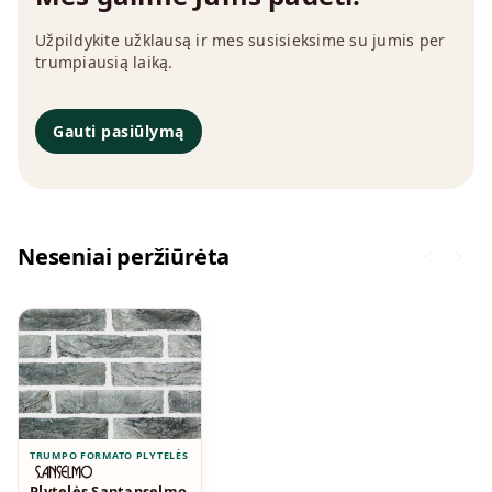
Užpildykite užklausą ir mes susisieksime su jumis per
trumpiausią laiką.
Gauti pasiūlymą
Neseniai peržiūrėta
TRUMPO FORMATO PLYTELĖS
Plytelės Santanselmo