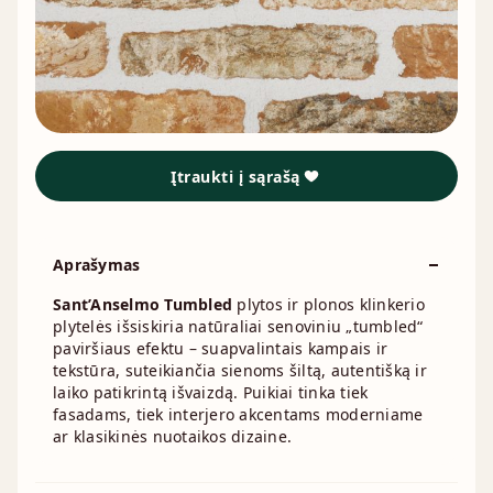
Įtraukti į sąrašą
Aprašymas
Sant’Anselmo Tumbled
plytos ir plonos klinkerio
plytelės išsiskiria natūraliai senoviniu „tumbled“
paviršiaus efektu – suapvalintais kampais ir
tekstūra, suteikiančia sienoms šiltą, autentišką ir
laiko patikrintą išvaizdą. Puikiai tinka tiek
fasadams, tiek interjero akcentams moderniame
ar klasikinės nuotaikos dizaine.