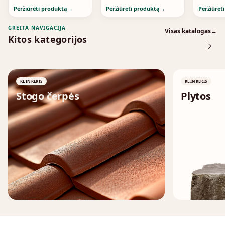
Peržiūrėti produktą
→
Peržiūrėti produktą
→
Peržiūrėt
GREITA NAVIGACIJA
Visas katalogas
→
Kitos kategorijos
KLINKERIS
KLINKERIS
Stogo čerpės
Plytos
↗
↗