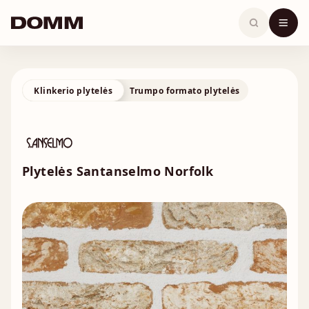
Skip
to
content
Klinkerio plytelės
Trumpo formato plytelės
Plytelės Santanselmo Norfolk