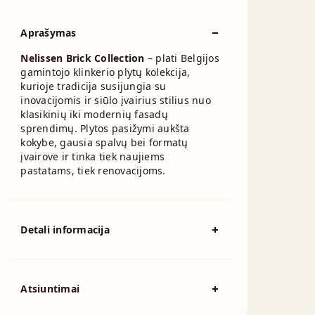
Aprašymas
Nelissen Brick Collection
– plati Belgijos
gamintojo klinkerio plytų kolekcija,
kurioje tradicija susijungia su
inovacijomis ir siūlo įvairius stilius nuo
klasikinių iki modernių fasadų
sprendimų. Plytos pasižymi aukšta
kokybe, gausia spalvų bei formatų
įvairove ir tinka tiek naujiems
pastatams, tiek renovacijoms.
Detali informacija
Spalva
Violetinė
Išmatavimai
240x70mm
Atsiuntimai