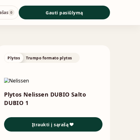
ašas
Gauti pasiūlymą
0
Plytos
Trumpo formato plytos
Plytos Nelissen DUBIO Salto
DUBIO 1
Įtraukti į sąrašą