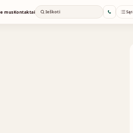
ie mus
Kontaktai
Sąr