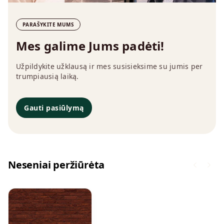
PARAŠYKITE MUMS
Mes galime Jums padėti!
Užpildykite užklausą ir mes susisieksime su jumis per
trumpiausią laiką.
Gauti pasiūlymą
Neseniai peržiūrėta