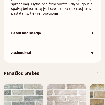
sprendimų. Plytos pasižymi aukšta kokybe, gausia
spalvų bei formatų įvairove ir tinka tiek naujiems
pastatams, tiek renovacijoms.
Detali informacija
Spalva
Violetinė
Išmatavimai
210x100mm, 215x100mm
Atsiuntimai
Atsisiųskite DOP
Panašios prekės
Brošiūra