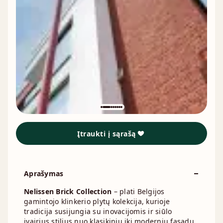
Įtraukti į sąrašą
Aprašymas
Nelissen Brick Collection
– plati Belgijos
gamintojo klinkerio plytų kolekcija, kurioje
tradicija susijungia su inovacijomis ir siūlo
įvairius stilius nuo klasikinių iki modernių fasadų