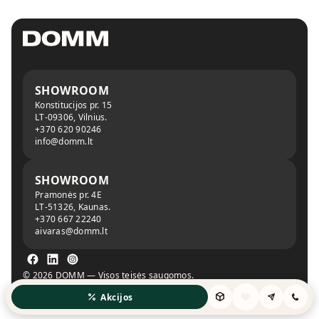
SHOWROOM
Konstitucijos pr. 15
LT-09306, Vilnius.
+370 620 90246
info@domm.lt
SHOWROOM
Pramonės pr. 4E
LT-51326, Kaunas.
+370 667 22240
aivaras@domm.lt
© 2026 DOMM — Visos teisės saugomos.
Privatumo politika
Slapukų politika
Akcijos