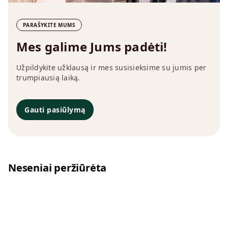
PARAŠYKITE MUMS
Mes galime Jums padėti!
Užpildykite užklausą ir mes susisieksime su jumis per
trumpiausią laiką.
Gauti pasiūlymą
Neseniai peržiūrėta