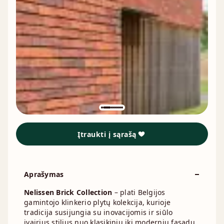
Įtraukti į sąrašą
Aprašymas
Nelissen Brick Collection
– plati Belgijos
gamintojo klinkerio plytų kolekcija, kurioje
tradicija susijungia su inovacijomis ir siūlo
įvairius stilius nuo klasikinių iki modernių fasadų