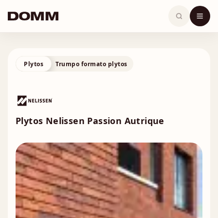
Skip
to
content
Plytos
Trumpo formato plytos
Plytos Nelissen Passion Autrique