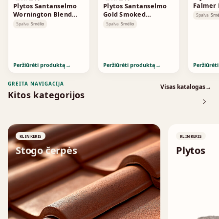
Falmer
Plytos Santanselmo
Plytos Santanselmo
Wornington Blend
Gold Smoked
Spalva
Smė
Smoked
Standard
Spalva
Smėlio
Spalva
Smėlio
Peržiūrėti produktą
→
Peržiūrėti produktą
→
Peržiūrėt
GREITA NAVIGACIJA
Visas katalogas
→
Kitos kategorijos
KLINKERIS
KLINKERIS
Stogo čerpės
Plytos
↗
↗