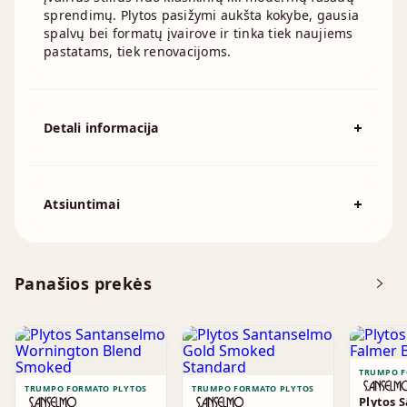
sprendimų. Plytos pasižymi aukšta kokybe, gausia
spalvų bei formatų įvairove ir tinka tiek naujiems
pastatams, tiek renovacijoms.
Detali informacija
Spalva
Oranžinė
Išmatavimai
210x100mm, 215x100mm, 240x70mm
Atsiuntimai
Atsisiųskite DOP
Panašios prekės
Brošiūra
TRUMPO F
TRUMPO FORMATO PLYTOS
TRUMPO FORMATO PLYTOS
Plytos 