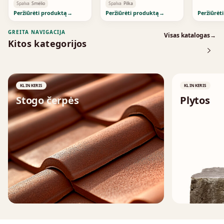
Spalva
Smėlio
Spalva
Pilka
Peržiūrėti produktą
→
Peržiūrėti produktą
→
Peržiūrėt
GREITA NAVIGACIJA
Visas katalogas
→
Kitos kategorijos
KLINKERIS
KLINKERIS
Stogo čerpės
Plytos
↗
↗