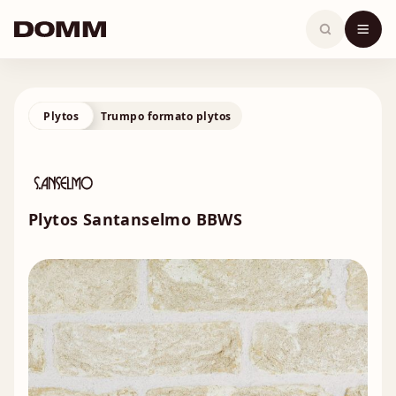
Skip
to
content
Plytos
Trumpo formato plytos
Plytos Santanselmo BBWS