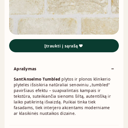
Įtraukti į sąrašą
Aprašymas
Sant’Anselmo Tumbled
plytos ir plonos klinkerio
plytelės išsiskiria natūraliai senoviniu „tumbled“
paviršiaus efektu – suapvalintais kampais ir
tekstūra, suteikiančia sienoms šiltą, autentišką ir
laiko patikrintą išvaizdą. Puikiai tinka tiek
fasadams, tiek interjero akcentams moderniame
ar klasikinės nuotaikos dizaine.