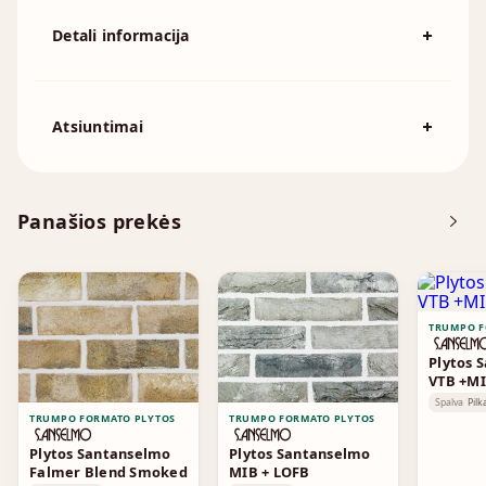
Detali informacija
Spalva
Smėlio
194x92x57mm, 215x102x65mm,
Atsiuntimai
Išmatavimai
230x110x76mm, 230x70x76mm,
240x115x70mm, 250x120x55mm
Atsisiųskite DOP
Panašios prekės
Brošiūra
TRUMPO F
Plytos 
VTB +M
Spalva
Pilk
TRUMPO FORMATO PLYTOS
TRUMPO FORMATO PLYTOS
Plytos Santanselmo
Plytos Santanselmo
Falmer Blend Smoked
MIB + LOFB