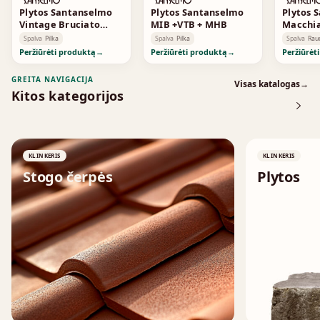
Plytos Santanselmo
Plytos Santanselmo
Plytos 
Vintage Bruciato
MIB +VTB + MHB
Macchia
Smoked
Fine S
Spalva
Pilka
Spalva
Pilka
Spalva
Rau
Standa
Peržiūrėti produktą
→
Peržiūrėti produktą
→
Peržiūrėt
GREITA NAVIGACIJA
Visas katalogas
→
Kitos kategorijos
KLINKERIS
KLINKERIS
Stogo čerpės
Plytos
↗
↗