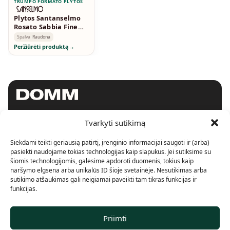
TRUMPO FORMATO PLYTOS
Plytos Santanselmo
Rosato Sabbia Fine
Smoked Standard
Spalva
Raudona
Peržiūrėti produktą
→
Tvarkyti sutikimą
SHOWROOM
Siekdami teikti geriausią patirtį, įrenginio informacijai saugoti ir (arba)
Konstitucijos pr. 15
LT-09306, Vilnius.
pasiekti naudojame tokias technologijas kaip slapukus. Jei sutiksime su
+370 620 90246
šiomis technologijomis, galėsime apdoroti duomenis, tokius kaip
info@domm.lt
naršymo elgsena arba unikalūs ID šioje svetainėje. Nesutikimas arba
sutikimo atšaukimas gali neigiamai paveikti tam tikras funkcijas ir
funkcijas.
SHOWROOM
Pramonės pr. 4E
LT-51326, Kaunas.
Priimti
+370 667 22240