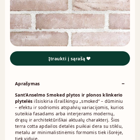
Įtraukti į sąrašą
Aprašymas
Sant’Anselmo Smoked plytos ir plonos klinkerio
plytelės
išsiskiria išraiškingu „smoked“ – dūminiu
– efektu ir sodriomis atspalvių variacijomis, kurios
suteikia fasadams arba interjerams modernų,
drąsų ir architektūriškai aktualų charakterį. Šios
terra cotta apdailos detalės puikiai dera su stiklu,
metalu ar minimalistinėmis formomis tiek išorėje,
tiek viduje.